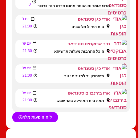
0
מרכז אומניות הבמה מתנס פרדס חנה כרכור
אודי כגן סטנדאפ
יום ו'
21:30
בית החייל תל אביב
נדב אבוקסיס סטנדאפ
יום ש'
21:30
היכל התרבות מעלות תרשיחא
אודי כגן סטנדאפ
יום ש'
21:00
תיאטרון יד למגינים יגור
ארז בירנבוים סטנדאפ
יום ש'
21:30
תמוז בית המוזיקה באר שבע
לוח הופעות מלא