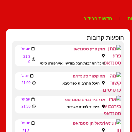
ת
חדשות הבידור
הופעות קרובות
מתן פרץ סטנדאפ
יום ש'
21:3
0
היכל התרבות חבל מודיעין איירפורט סיטי
מה קשור סטנדאפ
יום ג'
21:00
היכל התרבות כפר סבא
ארז בירנבוים סטנדאפ
יום ש'
21:30
בית יד לבנים אשדוד
דניאל חן סטנדאפ
יום ש'
21:3