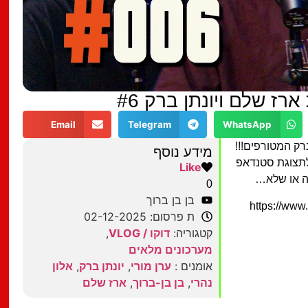
Email
Telegram
WhatsApp
רק המטורפים!!!
מידע נוסף
לתצוגת סטנדאפ
Like
0
בן בן ברוך
https://www.go-?
ת פרסום: 02-12-2025
קטגוריה:
דוקו / VLOG
,
מערכונים מלאים
אומנים :
ערן מורי
,
יונתן ברק
,
אלון
נהרי
,
בן בן-ברוך
,
ארז שלם