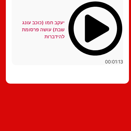
יעקב חמו (כוכב עונג
שבת) עושה פרסומת
להידברות
00:01:13
סטנדאפ לצפייה ישירה