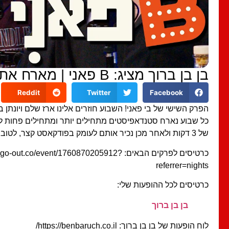
בן בן ברוך מציג: B פאני | מארח את ארז שלם ויונתן ברק #6
Reddit
Twitter
Facebook
הפרק השישי של בי פאני! השבוע חוזרים אלינו ארז שלם ויונתן ב
כל שבוע נארח סטנדאפיסטים מתחילים יותר ומתחילים פחות 
של 3 דקות ולאחר מכן נכיר אותם לעומק בפודקאסט קצר, לטובה או שלא…
כרטיסים לפרקים הבאים: out.co/event/1760870205912
referrer=nights
כרטיסים לכל ההופעות שלי:
בן בן ברוך
לוח הופעות של בן בן ברוך: https://benbaruch.co.il/