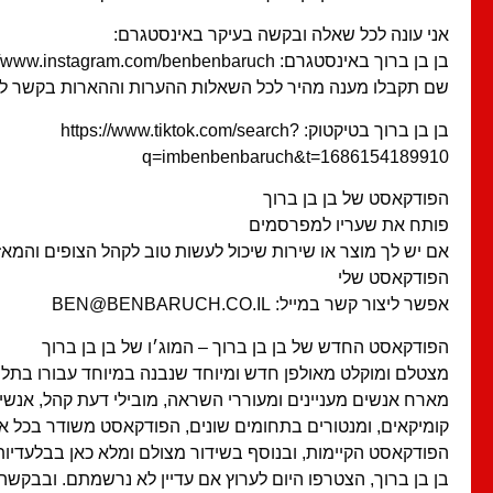
אני עונה לכל שאלה ובקשה בעיקר באינסטגרם:
בן בן ברוך באינסטגרם: https://www.instagram.com/benbenbaruch/
שם תקבלו מענה מהיר לכל השאלות ההערות וההארות בקשר לפ
בן בן ברוך בטיקטוק: https://www.tiktok.com/search?
q=imbenbenbaruch&t=1686154189910
הפודקאסט של בן בן ברוך
פותח את שעריו למפרסמים
אם יש לך מוצר או שירות שיכול לעשות טוב לקהל הצופים והמאז
הפודקאסט שלי
אפשר ליצור קשר במייל: BEN@BENBARUCH.CO.IL
הפודקאסט החדש של בן בן ברוך – המוג׳ו של בן בן ברוך
מצטלם ומוקלט מאולפן חדש ומיוחד שנבנה במיוחד עבורו בתל א
מארח אנשים מעניינים ומעוררי השראה, מובילי דעת קהל, אנשים
קומיקאים, ומנטורים בתחומים שונים, הפודקאסט משודר בכל א
הפודקאסט הקיימות, ובנוסף בשידור מצולם ומלא כאן בבלעדיות 
בן בן ברוך, הצטרפו היום לערוץ אם עדיין לא נרשמתם. ובבקשה