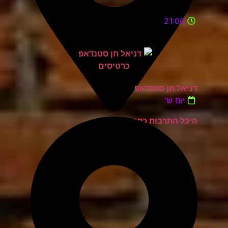
21:00
דניאל חן סטנדאפ
יום ש'
היכל התרבות כפר סבא