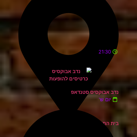
21:30
נדב אבוקסיס סטנדאפ
יום ש'
בית החייל תל אביב