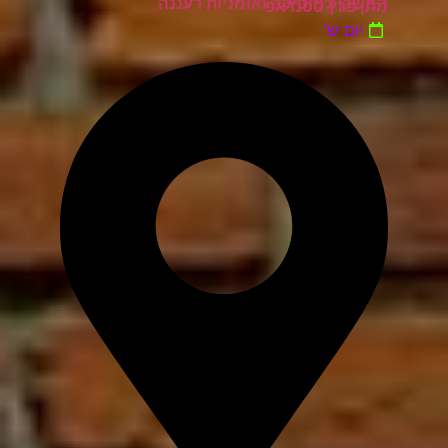
המשכן למוסיקה ואומניות רעננה
מתן פרץ סטנדאפ
יום ש'