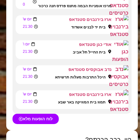
0
מרכז אומניות הבמה מתנס פרדס חנה כרכור
ארז בירנבוים סטנדאפ
יום ש'
21:30
בית יד לבנים אשדוד
אודי כגן סטנדאפ
יום ו'
21:30
בית החייל תל אביב
נדב אבוקסיס סטנדאפ
יום ש'
21:30
היכל התרבות מעלות תרשיחא
ארז בירנבוים סטנדאפ
יום ש'
21:30
תמוז בית המוזיקה באר שבע
לוח הופעות מלא
היי, כבר הכרתם?