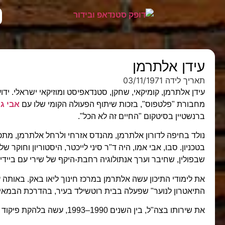
עידן אלתרמן
תאריך לידה 03/11/1971
עידן אלתרמן, קומיקאי, שחקן, סטנדאפיסט ומוזיקאי ישראלי. ידו
מחבורת "פלטפוס", בזכות שיתוף הפעולה הקומי שלו עם
אבי גר
ברנשטיין בסיטקום "החיים זה לא הכל".
נולד בחיפה לדורון אלתרמן, מהנדס אזרחי ולרחל אלתרמן, מתכ
בטכניון. סבו, אבי אמו, היה ד"ר סיני לייכטר, היסטוריון וחוקר של
שבפולין, שחיבר וערך אנתולוגיה רחבת-היקף של שירי עם ביידי
את לימודי התיכון עשה אלתרמן במרכז חינוך ליאו באק. באות
התיאטרון לנוער" שפעלה בבית רוטשילד בעיר, בהדרכת הבמאי א
את שירותו בצה"ל, בין השנים 1990–1993, עשה בלהקת פיקוד מרכז.