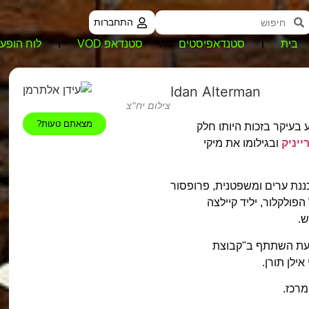
התחברות
בית
סטנדאפיסטים
סטנדאפ VOD
לוח הופעו
Idan Alterman
צילום יח"צ
מצאתם טעות?
ע בעיקר בזכות היותו חלק
ייניק
ובגילומו את מיקי
ננת ערים ומשפטנית, פרופסור
 הפולקלור, יליד קיילצה
ש.
ה עת השתתף ב"קבוצת
ילן תורן.