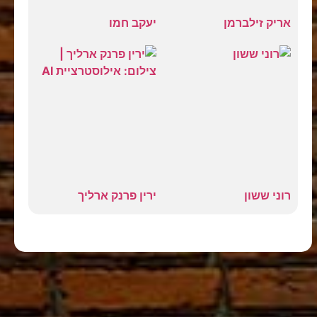
אריק זילברמן
יעקב חמו
רוני ששון
ירין פרנק ארליך
כל הסטנדאפיסטים