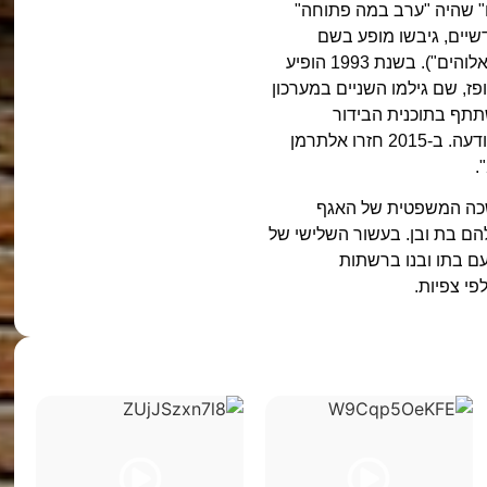
וברח" שהיה "ערב במה פתוחה"
דשיים, גיבשו מופע בשם
"ילדים סורגים לאלוהים" (משחק על שם הסרט "ילדים חורגים לאלוהים"). בשנת 1993 הופיע
פז, שם גילמו השניים במערכון
מן וגרייניק להשתתף בתוכנית הבידור
והמערכונים "פלטפוס" בטלוויזיה החינוכית, בה פרצו השניים לתודעה. ב-2015 חזרו אלתרמן
שכה המשפטית של האגף
 נפרדו לאחר כ-25 שנות זוגיות ולהם בת ובן. בעשור השלישי של
ם עם בתו ובנו ברשתות
פי צפיות.