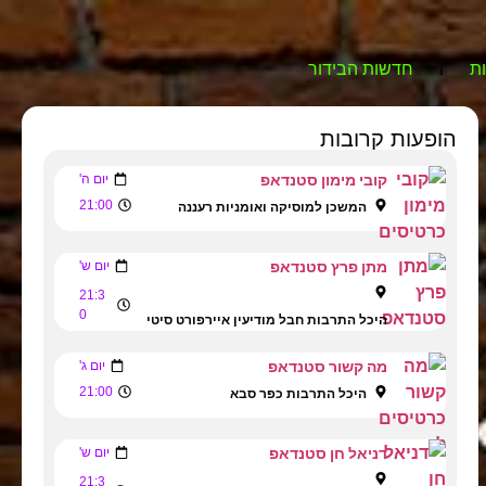
ת
חדשות הבידור
הופעות קרובות
קובי מימון סטנדאפ
יום ה'
21:00
המשכן למוסיקה ואומניות רעננה
מתן פרץ סטנדאפ
יום ש'
21:3
0
היכל התרבות חבל מודיעין איירפורט סיטי
מה קשור סטנדאפ
יום ג'
21:00
היכל התרבות כפר סבא
דניאל חן סטנדאפ
יום ש'
21:3