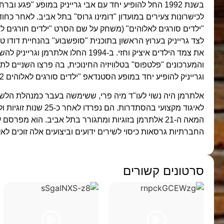
בשנת 1992 החל להופיע יחד עם אבי גרייניק במופע "פגע 
לכישרונות צעירים במועדון "דומינו גרוס" בתל אביב. לאחר כחו
לצד גרייניק בערוץ הראשון בתוכנית "סופשבוע" בהנחיית דודו טו
את צמד הילדים איציק וחזי. ב-1994 החלו אלתר
וגרייניק להופיע יחד במופע הסטנדאפ "ילדים סורגים לאלוהים 2".
אלתרמן היה נשוי לעו"ד מיה פרי, ששימשה בעבר כמנהלת הל
לאיגוד מקצועי בהסתדרות. הם
המאה ה-21 אלתרמן בזוגיות ומתגורר בתל אביב. הוא מפרס
החברתיות גרסאות כיסוי לשירים ידועים וביצועים אלה זוכים לאל
סרטונים קשורים