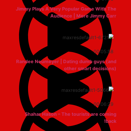
Jimmy Plays A Very Popular Game With The
Audience | More Jimmy Carr
00:05:58
Randee Neumeyer | Dating dumb guys (and
other smart decisions)
00:06:29
Shahar Hason – The tourists are coming
back!