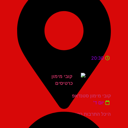
20:30
קובי מימון סטנדאפ
יום ד'
היכל התרבות כפר סבא