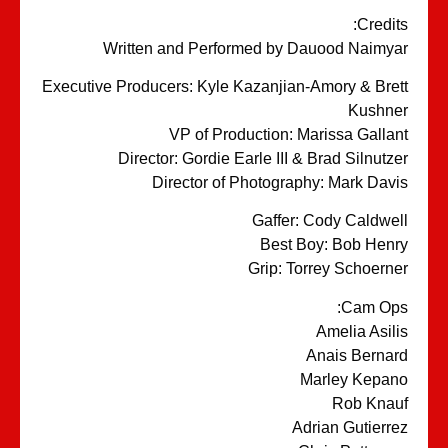
Credit
Written and Performed by Dauood Naimy
Executive Producers: Kyle Kazanjian-Amory & Bre
Kushn
VP of Production: Marissa Galla
Director: Gordie Earle III & Brad Silnutz
Director of Photography: Mark Dav
Gaffer: Cody Caldwe
Best Boy: Bob Hen
Grip: Torrey Schoern
Cam Op
Amelia Asil
Anais Berna
Marley Kepa
Rob Kna
Adrian Gutierr