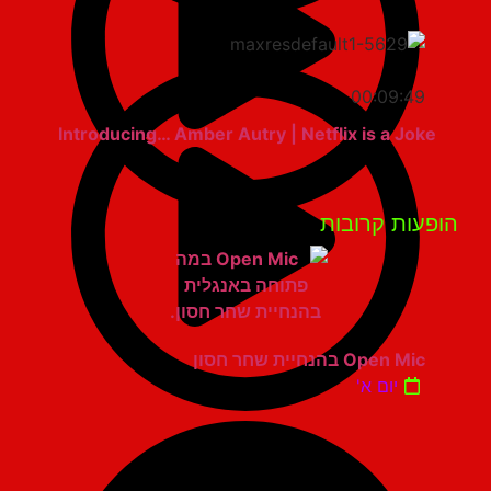
00:09:49
Introducing… Amber Autry | Netflix is a Joke
פעות קרובות
Open Mic בהנחיית שחר חסון
יום א'