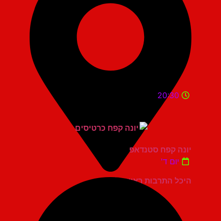
20:30
יונה קפח סטנדאפ
יום ד'
היכל התרבות ראשון לציון