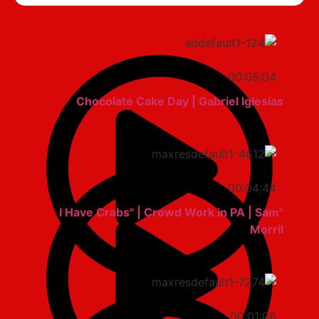
00:05:04
Chocolate Cake Day | Gabriel Iglesias
00:04:44
"I Have Crabs" | Crowd Work in PA | Sam
Morril
00:01:06