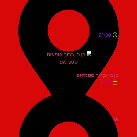
21:30
בן בן-ברוך סטנדאפ
יום ג'
ZOA קומדי בר