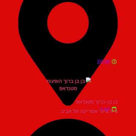
20:30
בן בן-ברוך סטנדאפ
יום ד'
בית ציוני אמריקה תל אביב