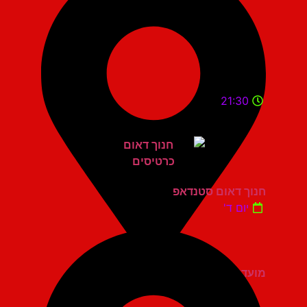
21:30
חנוך דאום סטנדאפ
יום ד'
מועדון הגריי יהוד