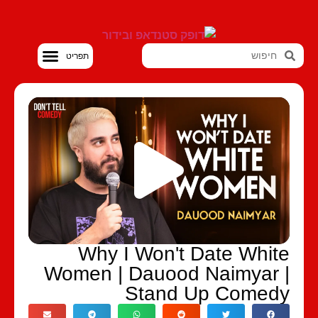
סטנדאפ VOD
Why I Won't Date Whit
Women | Dauood Naimyar 
Stand Up Comed