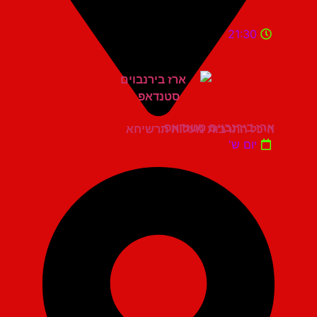
21:30
ארז בירנבוים סטנדאפ
היכל התרבות מעלות תרשיחא
יום ש'