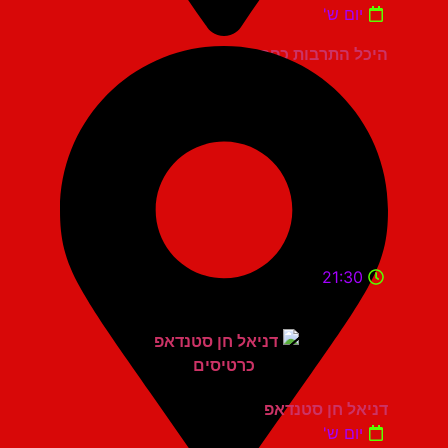
יום ש'
היכל התרבות כפר סבא
21:30
דניאל חן סטנדאפ
יום ש'