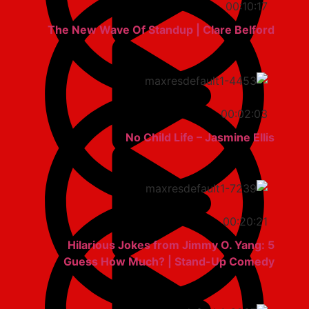
00:10:17
The New Wave Of Standup | Clare Belford
00:02:03
No Child Life – Jasmine Ellis
00:20:21
5 Hilarious Jokes from Jimmy O. Yang:
Guess How Much? | Stand-Up Comedy