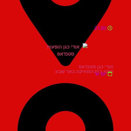
21:30
אודי כגן סטנדאפ
תמוז בית המוזיקה באר שבע
יום ש'