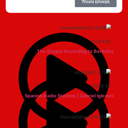
מצאתם טעות?
00:03:34
The Gospel According to Berkeley.
00:08:55
Spanish Radio Stations | Gabriel Iglesias