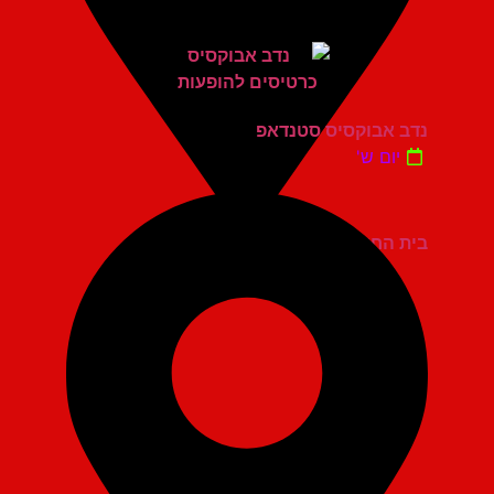
נדב אבוקסיס סטנדאפ
יום ש'
בית החייל תל אביב