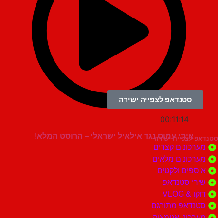
סטנדאפ לצפייה ישירה
00:11:14
איתי עמוס נגד אילאיל ישראלי – הרוסט המלא!
צפייה ישירה
ונים קצרים
ונים מלאים
ים ולקטים
י סטנדאפ
 VLOG
דאפ מתורגם
וני אנימציה