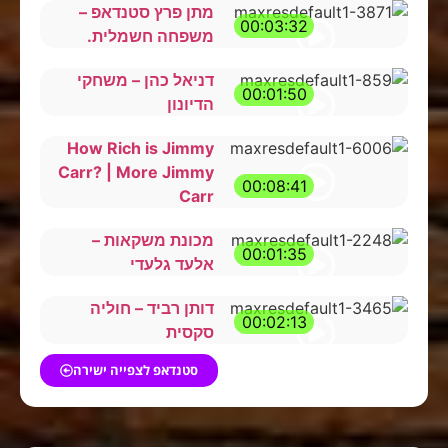
מתן פרץ סטנדאפ –
00:03:32
משפחה חשמלית.
דניאל כהן – משחקי
00:01:50
הדיונון
How Rich is Jimmy
Carr? | More Jimmy
00:08:41
Carr
מכונת משקאות –
00:01:35
אלעד גלעדי
דותן רביד – חוליה
00:02:13
סקסית
סטנדאפ לצפייה ישירה