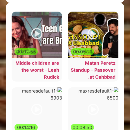
00:02:55
00:05:21
Middle children are
Matan Peretz
the worst – Leah
Standup – Passover
Rudick
at Cahbbad.
00:14:16
00:08:50