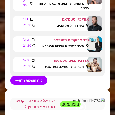
21:
מרכז אומניות הבמה מתנס פרדס חנה
30
כרכור
יום ו'
אודי כגן סטנדאפ
21:30
בית החייל תל אביב
יום ש'
נדב אבוקסיס סטנדאפ
21:30
היכל התרבות מעלות תרשיחא
יום ש'
ארז בירנבוים סטנדאפ
21:30
תמוז בית המוזיקה באר שבע
לוח הופעות מלא
ישראל קטורזה – קטע
00:08:23
סטנדאפ בערוץ 2