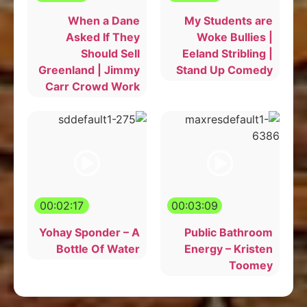
When a Dane
My Students are
Asked If They
Woke Bullies |
Should Sell
Eeland Stribling |
Greenland | Jimmy
Stand Up Comedy
Carr Crowd Work
00:02:17
00:03:09
Yohay Sponder – A
Public Bathroom
Bottle Of Water
Energy – Kristen
Toomey