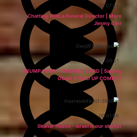
00:07:24
Chatting With a Funeral Director | More
Jimmy Carr
00:50:21
TRUMP OVERTURNS RED CARD | Sammy
Obeid STAND UP COMEDY
00:01:59
Shahar Hason – Israel is our shelter