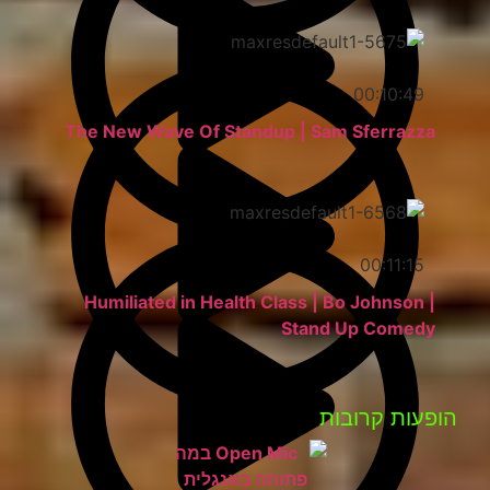
00:10:49
The New Wave Of Standup | Sam Sferrazza
00:11:15
Humiliated in Health Class | Bo Johnson |
Stand Up Comedy
פעות קרובות