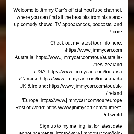
Welcome to Jimmy Carr's official YouTube channe
where you can find all the best bits from his stan
up comedy shows, TV appearances, podcasts, a
mor
Check out my latest tour info her
https://www.jimmycarr.co
Australia: https://www.jimmycarr.com/tour/australi
new-zealan
USA: https://www.jimmycarr.com/tour/us
Canada: https://www.jimmycarr.com/tour/canad
UK & Ireland: https://www.jimmycarr.com/tour/u
irelan
Europe: https://www.jimmycarr.com/tour/europ
Rest of World: https://www.jimmycarr.com/tour/res
of-worl
Sign up to my mailing list for latest da
announcements: https://www.jimmycarr.com/joi