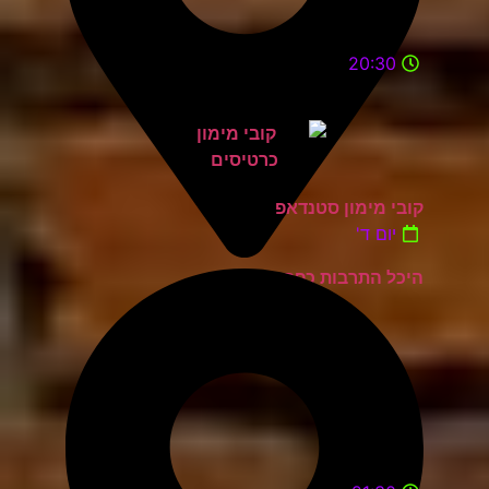
20:30
קובי מימון סטנדאפ
יום ד'
היכל התרבות כפר סבא