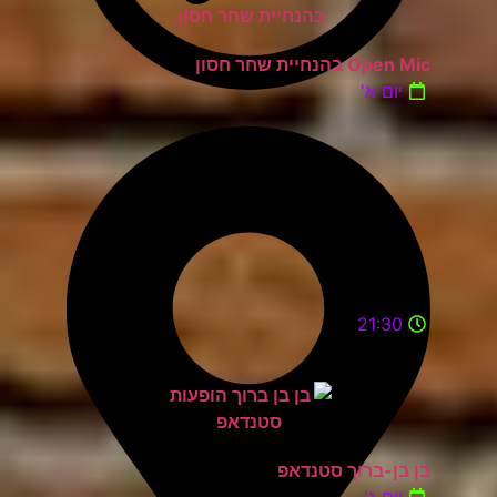
Open Mic בהנחיית שחר חסון
יום א'
21:30
בן בן-ברוך סטנדאפ