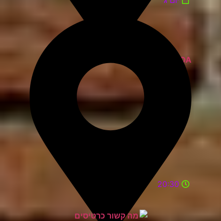
יום ג'
ZOA קומדי בר
20:30