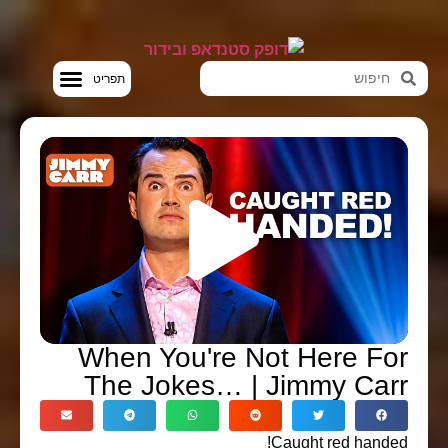
סטנדאפ VOD
When You're Not Here Fo
The Jokes… | Jimmy Car
Caught red hande