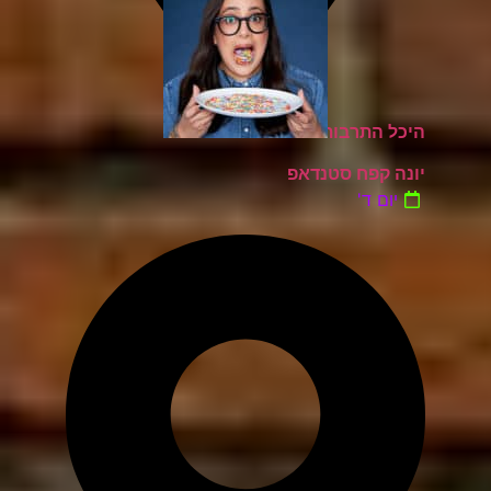
היכל התרבות כפר סבא
יונה קפח סטנדאפ
יום ד'