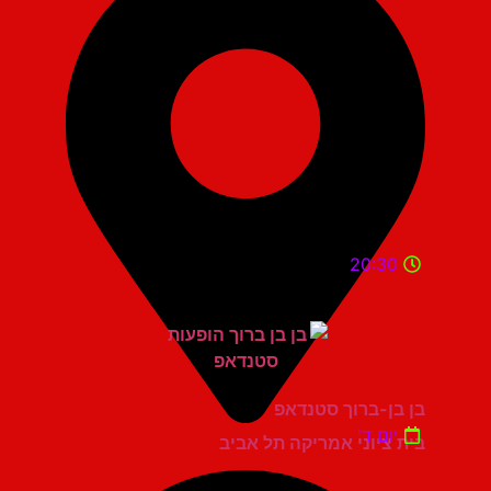
20:30
בן בן-ברוך סטנדאפ
יום ד'
בית ציוני אמריקה תל אביב