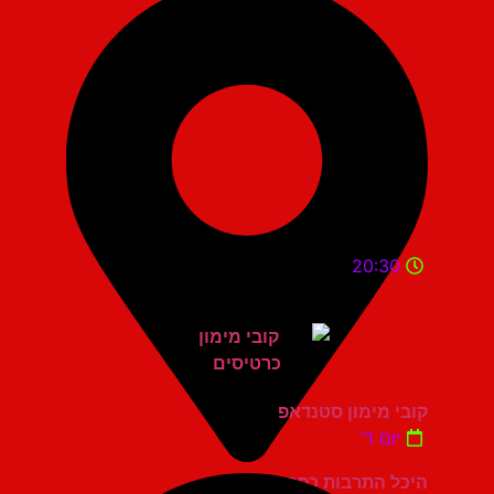
20:30
קובי מימון סטנדאפ
יום ד'
היכל התרבות כפר סבא