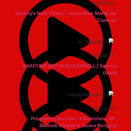
00:03:40
Granny's New Tattoo – Susan Rice Stand-Up
Comedy
00:44:27
ROASTING MITCH MCCONNELL | Sammy
Obeid
00:03:49
Pregnancy Secrets – 2 Beetches: Jill-
Michele Meleán & Jenica Bergere