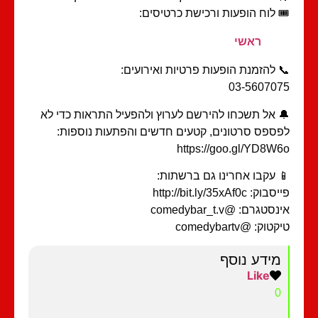
️ לוח הופעות ורכישת כרטיסים:
ראשי
 להזמנת הופעות פרטיות ואירועים:
03-56070
 אל תשכחו להירשם לערוץ ולהפעיל התראות כדי לא
ספס סרטונים, קטעים חדשים והפתעות נוספות:
https://goo.gl/YD8W
 עקבו אחרינו גם ברשתות:
וק: http://bit.ly/35xAf0c
סטגרם: @comedybar_t.v
טוק: @comedybartv
מידע נוסף
Like
0