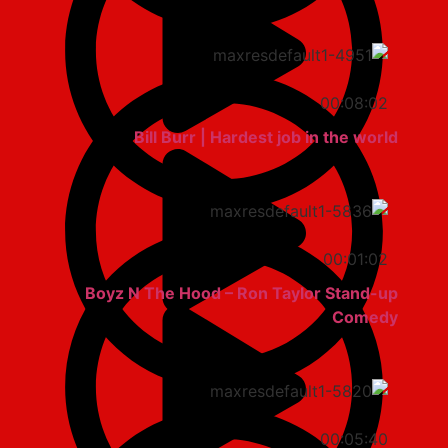
00:08:02
Bill Burr | Hardest job in the world
00:01:02
Boyz N The Hood – Ron Taylor Stand-up
Comedy
00:05:40