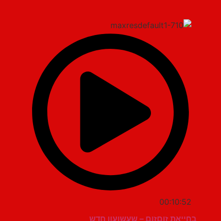
00:10:52
בחייאת זוםזום – שעשועון חדש