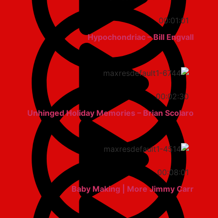
00:01:01
Hypochondriac – Bill Engvall
00:02:30
Unhinged Holiday Memories – Brian Scolaro
00:08:01
Baby Making | More Jimmy Carr