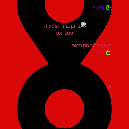
21:30
בן בן-ברוך סטנדאפ
יום ג'
ZOA קומדי בר