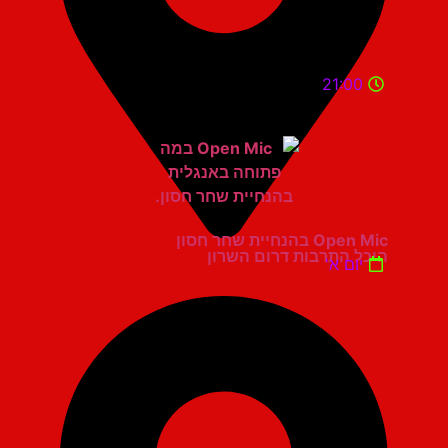
21:00
Open Mic בהנחיית שחר חסון
היכל התרבות דרום השרון
יום א'