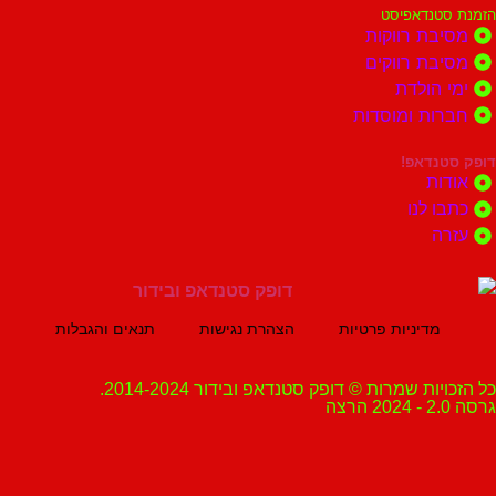
נדאפיסט
ת רווקות
ת רווקים
הולדת
ות ומוסדות
נדאפ!
ת
 לנו
ה
מדיניות פרטיות
הצהרת נגישות
תנאים והגבלות
ת שמרות © דופק סטנדאפ ובידור 2014-2024.