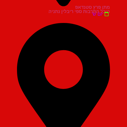
מתן פרץ סטנדאפ
היכל התרבות ספי ריבלין נתניה
יום ש'