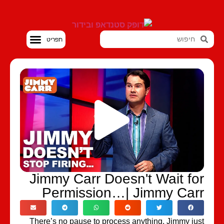
סטנדאפ VOD
Jimmy Carr Doesn't Wait fo
Permission…| Jimmy Car
There’s no pause to process anything, Jimmy ju