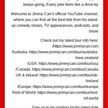
keeps going. Every joke feels like a drive-b
Welcome to Jimmy Carr's official YouTube channe
where you can find all the best bits from his stan
up comedy shows, TV appearances, podcasts, a
mor
Check out my latest tour info her
https://www.jimmycarr.co
Australia: https://www.jimmycarr.com/tour/australi
new-zealan
USA: https://www.jimmycarr.com/tour/us
Canada: https://www.jimmycarr.com/tour/canad
UK & Ireland: https://www.jimmycarr.com/tour/u
irelan
Europe: https://www.jimmycarr.com/tour/europ
Rest of World: https://www.jimmycarr.com/tour/res
of-worl
Sign up to my mailing list for latest da