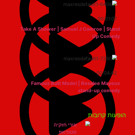
00:01:07
Take A Shower | Samuel J Comroe | Stand
Up Comedy
00:04:42
Famous Butt Model | Rosalee Mayeux
stand-up comedy
פעות קרובות