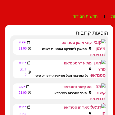
ת
חדשות הבידור
הופעות קרובות
קובי מימון סטנדאפ
יום ה'
21:00
המשכן למוסיקה ואומניות רעננה
מתן פרץ סטנדאפ
יום ש'
21:3
0
היכל התרבות חבל מודיעין איירפורט סיטי
מה קשור סטנדאפ
יום ג'
21:00
היכל התרבות כפר סבא
דניאל חן סטנדאפ
יום ש'
21:3