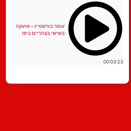
עומר בורשטיין – אזעקה
בשישי בצהריים ביפו
00:03:23
סטנדאפ לצפייה ישירה