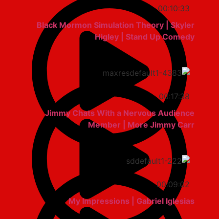
00:10:33
Black Mormon Simulation Theory | Skyler
Higley | Stand Up Comedy
00:17:38
Jimmy Chats With a Nervous Audience
Member | More Jimmy Carr
00:09:02
My Impressions | Gabriel Iglesias