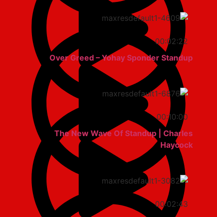
00:02:22
Over Greed – Yohay Sponder Standup
00:10:00
The New Wave Of Standup | Charles
Haycock
00:02:43