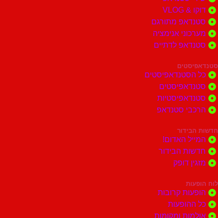
 VLOG
דאפ מתורגם
וני אנימציה
דאפ לדתיים
סטים
הסטנדאפיסטים
דאפיסטים
דאפיסטיות
בי סטנדאפ
בידור
ל האדום!
ות הבידור
ן דופק
ות
ות קרובות
הופעות
ות ומקומות