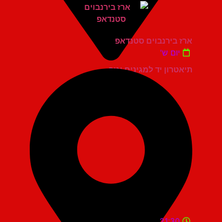
ארז בירנבוים סטנדאפ
יום ש'
תיאטרון יד למגינים יגור
21:30