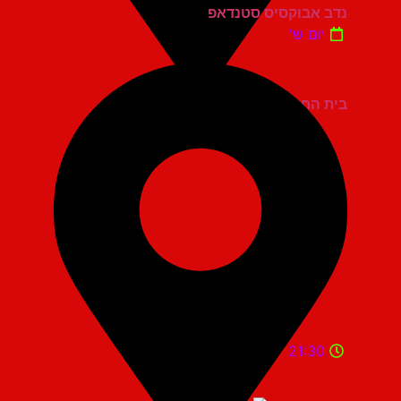
נדב אבוקסיס סטנדאפ
יום ש'
בית החייל תל אביב
21:30