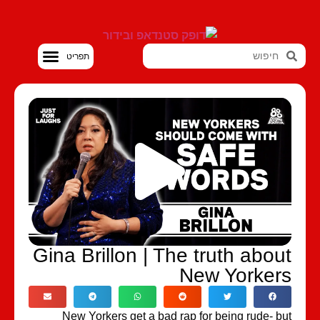
סטנדאפ VOD
Gina Brillon | The truth abou
New Yorker
New Yorkers get a bad rap for being rude- b