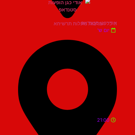
אודי כגן סטנדאפ
היכל התרבות מעלות תרשיחא
יום ש'
21:00