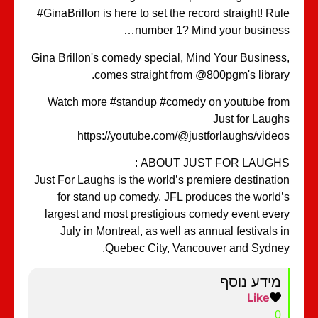
#GinaBrillon is here to set the record straight! Ru
number 1? Mind your busines
Gina Brillon's comedy special, Mind Your Busines
comes straight from @800pgm's librar
Watch more #standup #comedy on youtube fr
Just for Laug
https://youtube.com/@justforlaughs/vide
ABOUT JUST FOR LAUGHS 
Just For Laughs is the world’s premiere destinati
for stand up comedy. JFL produces the world
largest and most prestigious comedy event eve
July in Montreal, as well as annual festivals 
Quebec City, Vancouver and Sydne
מידע נוסף
Like
0