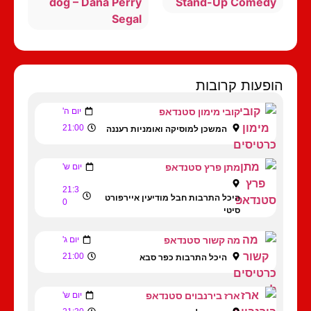
dog – Dana Perry
Stand-Up Comedy
Segal
הופעות קרובות
קובי מימון סטנדאפ
יום ה'
21:00
המשכן למוסיקה ואומניות רעננה
מתן פרץ סטנדאפ
יום ש'
21:3
היכל התרבות חבל מודיעין איירפורט
0
סיטי
מה קשור סטנדאפ
יום ג'
21:00
היכל התרבות כפר סבא
ארז בירנבוים סטנדאפ
יום ש'