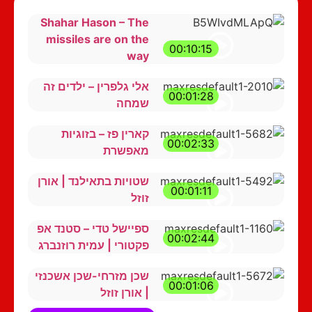
Shahar Hason – The
missiles are on the
00:10:15
way
אלי גלפרין – ילדים זה
00:01:28
שמחה
קארין פז – בזוגיות
00:02:33
מאפשרת
שטויות בתאילנד | אורן
00:01:11
זוזל
ספיישל טדי – סטנד אפ
00:02:44
פקטורי | עמית רוזנברג
שכן מזרחי-שכן אשכנזי
00:01:06
| אורן זוזל