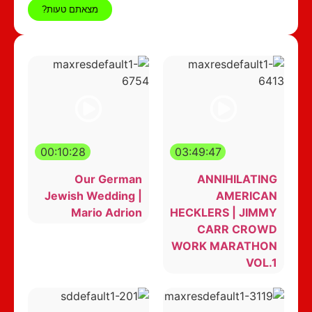
מצאתם טעות?
00:10:28
03:49:47
Our German
ANNIHILATING
Jewish Wedding |
AMERICAN
Mario Adrion
HECKLERS | JIMMY
CARR CROWD
WORK MARATHON
VOL.1