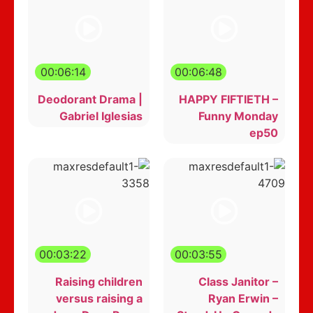
00:06:14
00:06:48
Deodorant Drama |
HAPPY FIFTIETH –
Gabriel Iglesias
Funny Monday
ep50
00:03:22
00:03:55
Raising children
Class Janitor –
versus raising a
Ryan Erwin –