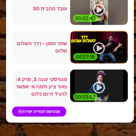
עובד מהבית 30
00:02:43
שחר חסון – דרך השלום
שלום
00:27:18
סגורסקי עונה 3, פרק 4:
נאור ציון ולמה אי אפשר
להגיד היום כלום
00:03:02
סטנדאפ לצפייה ישירה