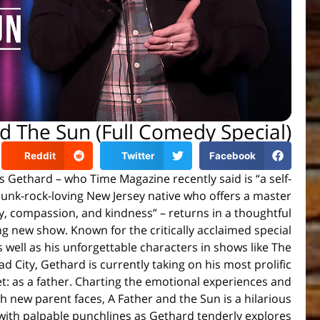
d The Sun (Full Comedy Special)
Reddit
Twitter
Facebook
s Gethard – who Time Magazine recently said is “a self-
unk-rock-loving New Jersey native who offers a master
y, compassion, and kindness” – returns in a thoughtful
ng new show. Known for the critically acclaimed special
s well as his unforgettable characters in shows like The
ad City, Gethard is currently taking on his most prolific
et: as a father. Charting the emotional experiences and
h new parent faces, A Father and the Sun is a hilarious
 with palpable punchlines as Gethard tenderly explores