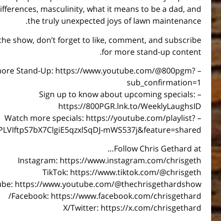
ifferences, masculinity, what it means to be a dad, and
the truly unexpected joys of lawn maintenance.
 the show, don’t forget to like, comment, and subscribe
for more stand-up content.
r more Stand-Up: https://www.youtube.com/@800pgm?
sub_confirmation=1
– Sign up to know about upcoming specials:
https://800PGR.lnk.to/WeeklyLaughsID
– Watch more specials: https://youtube.com/playlist?
=PLVIftpS7bX7ClgiE5qzxlSqDJ-mWS537j&feature=shared
Follow Chris Gethard at…
Instagram: https://www.instagram.com/chrisgeth
TikTok: https://www.tiktok.com/@chrisgeth
be: https://www.youtube.com/@thechrisgethardshow
Facebook: https://www.facebook.com/chrisgethard/
X/Twitter: https://x.com/chrisgethard