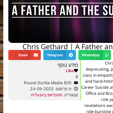
Chris Gethard | A Father an
Email
Telegram
WhatsApp
Chri
מידע נוסף
deprecating, p
Like
class in empath
0
and hard-hitti
800 Pound Gorilla Media
Career Suicide a
ת פרסום: 24-09-2025
Office and Bro
קטגוריה:
סטנדאפ באנגלית
role y
revelations eac
ride bursting