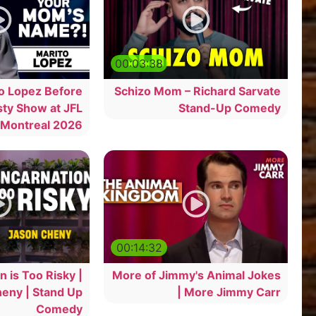
00:03:38
o Lopez Before
Schizo Mom – Richard Sarvate
sty Show at JFL
Stand-Up Comedy
Montreal 2026
00:14:32
n is Too Risky |
More of Jimmy's Animal Jokes
eny | Stand Up
| More Jimmy Carr
Comedy