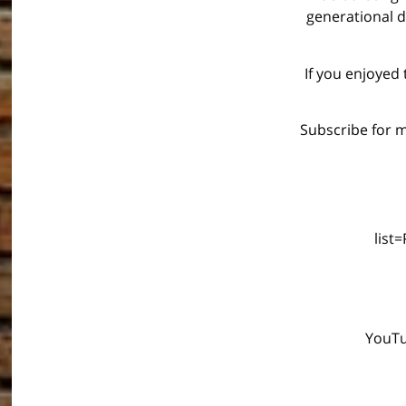
generational d
If you enjoyed
– Subscribe fo
list
YouTu