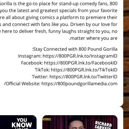
d Gorilla is the go-to place for stand-up comedy fans,
you the latest and greatest specials from your favorite
e all about giving comics a platform to premiere their
 and connect with fans like you. Driven by our love for
here to deliver fresh, funny laughs straight to you, no
matter where you are.
Stay Connected with 800 Pound Gorilla:
Instagram: https://800PGR.lnk.to/InstagramID
Facebook: https://800PGR.lnk.to/FacebookID
TikTok: https://800PGR.lnk.to/TikTokID
Twitter: https://800PGR.lnk.to/TwitterID
Official Website: https://800poundgorillamedia.com/