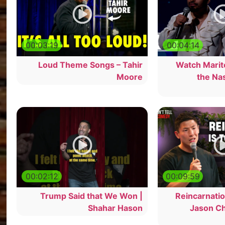
00:03:19
00:04:14
Loud Theme Songs – Tahir
Watch Marit
Moore
the Na
00:02:12
00:09:59
Trump Said that We Won |
Reincarnatio
Shahar Hason
Jason Ch