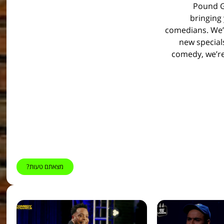
800 Poun
bringing 
comedians. We’r
new specials
comedy, we’re 
מצאתם טעות?