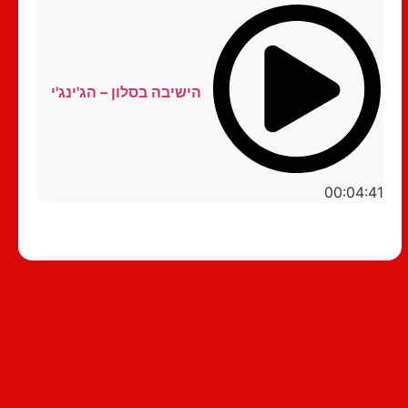
הישיבה בסלון – הג'ינג'י
00:04:41
סטנדאפ לצפייה ישירה