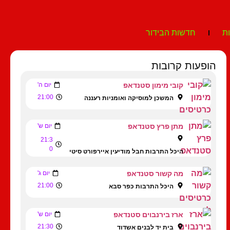
ת
חדשות הבידור
הופעות קרובות
קובי מימון סטנדאפ
יום ה'
21:00
המשכן למוסיקה ואומניות רעננה
מתן פרץ סטנדאפ
יום ש'
21:3
0
היכל התרבות חבל מודיעין איירפורט סיטי
מה קשור סטנדאפ
יום ג'
21:00
היכל התרבות כפר סבא
ארז בירנבוים סטנדאפ
יום ש'
21:30
בית יד לבנים אשדוד