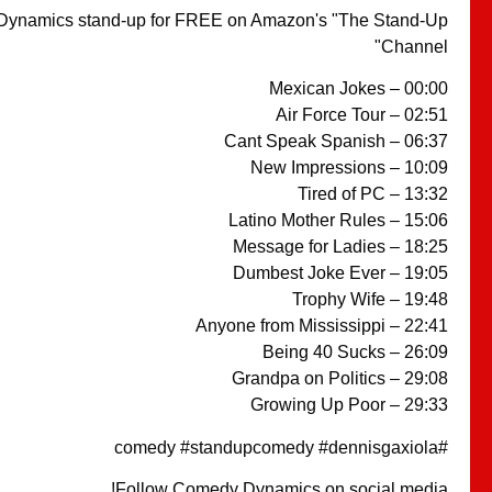
ynamics stand-up for FREE on Amazon's "The Stand-Up
Channel"
00:00 – Mexican Jokes
02:51 – Air Force Tour
06:37 – Cant Speak Spanish
10:09 – New Impressions
13:32 – Tired of PC
15:06 – Latino Mother Rules
18:25 – Message for Ladies
19:05 – Dumbest Joke Ever
19:48 – Trophy Wife
22:41 – Anyone from Mississippi
26:09 – Being 40 Sucks
29:08 – Grandpa on Politics
29:33 – Growing Up Poor
#comedy #standupcomedy #dennisgaxiola
Follow Comedy Dynamics on social media!