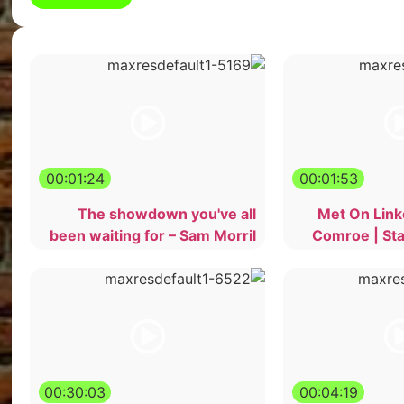
00:01:24
00:01:53
The showdown you've all
Met On Link
been waiting for – Sam Morril
Comroe | St
00:30:03
00:04:19