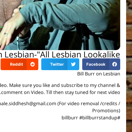
n Lesbian-"All Lesbian Lookalike".
Reddit
Twitter
Facebook
Bill Burr on Lesbian
video. Make sure you like and subscribe to my channel &
comment on Video. Till then stay tuned for next video.
bale.siddhesh@gmail.com (For video removal /credits /
Promotions)
#billburr #billburrstandup