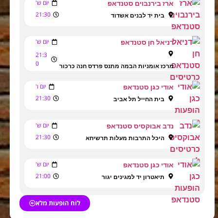
יום ש'
ארז בירנבוים סטנדאפ
21:30
בית יד לבנים אשדוד
יום ש'
דניאל חן סטנדאפ
21:3
0
מרכז אומניות הבמה מתנס פרדס חנה כרכור
יום ו'
אודי כגן סטנדאפ
21:30
בית החייל תל אביב
יום ש'
נדב אבוקסיס סטנדאפ
21:30
היכל התרבות מעלות תרשיחא
יום ש'
אודי כגן סטנדאפ
21:00
תיאטרון יד למגינים יגור
לוח הופעות מלא