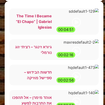
The Time I Became
“El Chapo” | Gabriel
Iglesias
00:04:51
גיורא זינגר – רציתי זוג
נורמלי
00:02:16
חדשות הבידוש –
ספיישל מוזיקה
00:02:56
אוהד מימרן – אל תהפכו
את התרבות לפשע