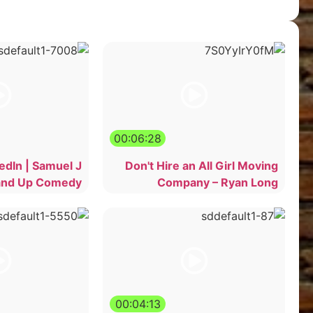
00:06:28
edIn | Samuel J
Don't Hire an All Girl Moving
and Up Comedy
Company – Ryan Long
00:04:13