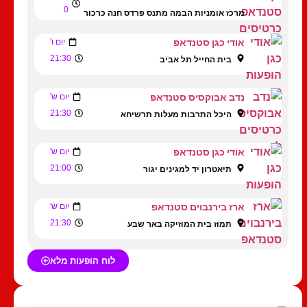
0
מרכז אומניות הבמה מתנס פרדס חנה כרכור
אודי כגן סטנדאפ
יום ו'
21:30
בית החייל תל אביב
נדב אבוקסיס סטנדאפ
יום ש'
21:30
היכל התרבות מעלות תרשיחא
אודי כגן סטנדאפ
יום ש'
21:00
תיאטרון יד למגינים יגור
ארז בירנבוים סטנדאפ
יום ש'
21:30
תמוז בית המוזיקה באר שבע
לוח הופעות מלא