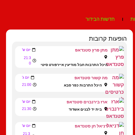
ת
חדשות הבידור
הופעות קרובות
מתן פרץ סטנדאפ
יום ש'
21:3
0
היכל התרבות חבל מודיעין איירפורט סיטי
מה קשור סטנדאפ
יום ג'
21:00
היכל התרבות כפר סבא
ארז בירנבוים סטנדאפ
יום ש'
21:30
בית יד לבנים אשדוד
דניאל חן סטנדאפ
יום ש'
21:3