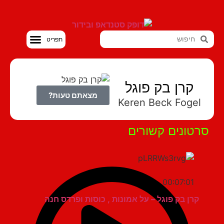
סטנדאפ VOD
קרן בק פוגל
מצאתם טעות?
Keren Beck Foge
טונים קשורים
00:07:01
קרן בק פוגל – על אמונות , כוסות ופרדס חנה