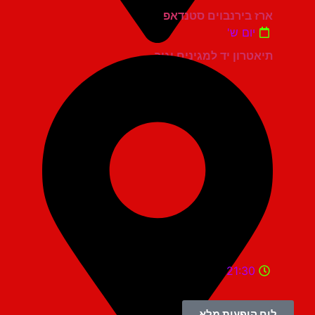
ארז בירנבוים סטנדאפ
יום ש'
תיאטרון יד למגינים יגור
21:30
לוח הופעות מלא