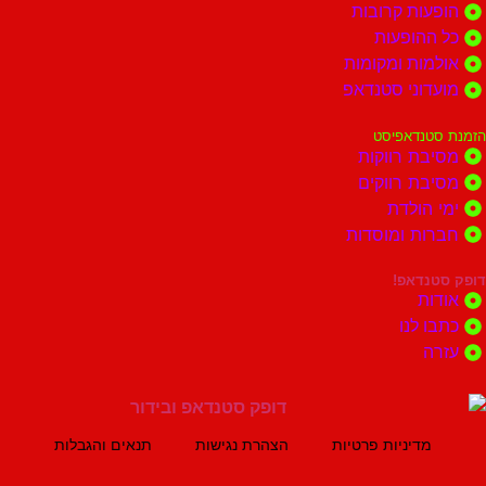
ות קרובות
הופעות
ות ומקומות
וני סטנדאפ
נדאפיסט
ת רווקות
ת רווקים
הולדת
ות ומוסדות
נדאפ!
ת
 לנו
ה
מדיניות פרטיות
הצהרת נגישות
תנאים והגבלות