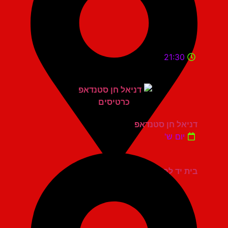
21:30
דניאל חן סטנדאפ
יום ש'
בית יד לבנים אשדוד