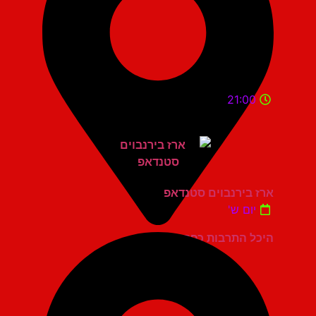
21:00
ארז בירנבוים סטנדאפ
יום ש'
היכל התרבות כפר סבא