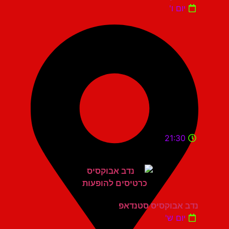
יום ו'
21:30
נדב אבוקסיס סטנדאפ
יום ש'