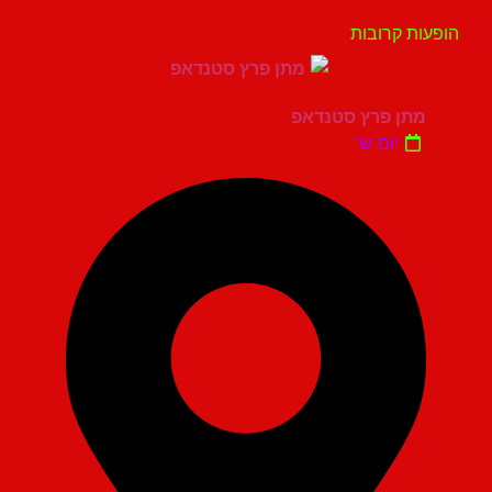
עות קרובות
מתן פרץ סטנדאפ
יום ש'