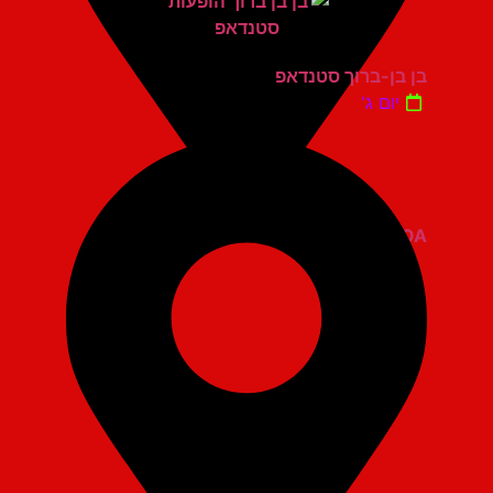
בן בן-ברוך סטנדאפ
יום ג'
ZOA קומדי בר