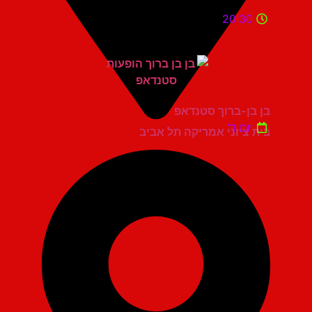
20:30
בן בן-ברוך סטנדאפ
יום ד'
בית ציוני אמריקה תל אביב