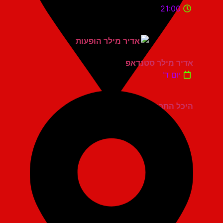
21:00
אדיר מילר סטנדאפ
יום ד'
היכל התרבות כפר סבא