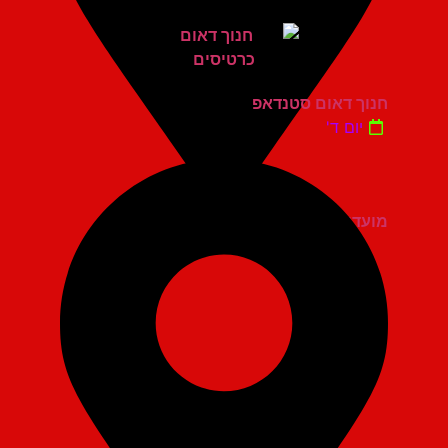
חנוך דאום סטנדאפ
יום ד'
מועדון הגריי יהוד