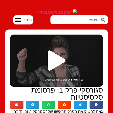
סטנדאפ VOD
סגורסקי פרק 1: פרסומת
קסיסטיות
ה להשיק את הפרק הראשון של "סגורסקי", ובו נדבר