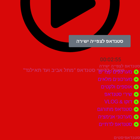
סטנדאפ לצפייה ישירה
00:02:55
צפייה ישירה
שאולי בדישי סטנדאפ "מתל אביב ועד תאילנד"
ונים קצרים
ונים מלאים
ים ולקטים
י סטנדאפ
 VLOG
דאפ מתורגם
וני אנימציה
דאפ לדתיים
סטים