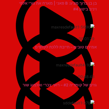
בן בן ברוך מציג: B פאני | מארח את גורי אלפי
ויניב ביטון #4
00:01:29
אמירם טובים – חייבת ללכת לקלפים
00:48:43
גזים של קומדיה #2 – רועי צברי ואלמוג שור