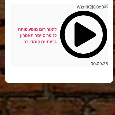
ליאור רום מופע פותח
לנופר סויסה תאטרון
גבעתיים קומדי בר
00:09:28
סטנדאפ לצפייה ישירה