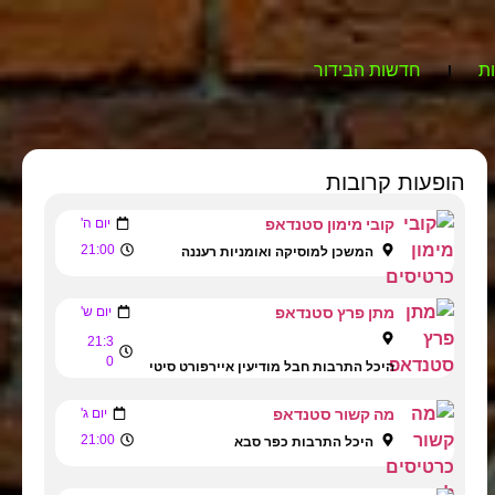
ת
חדשות הבידור
הופעות קרובות
קובי מימון סטנדאפ
יום ה'
21:00
המשכן למוסיקה ואומניות רעננה
מתן פרץ סטנדאפ
יום ש'
21:3
0
היכל התרבות חבל מודיעין איירפורט סיטי
מה קשור סטנדאפ
יום ג'
21:00
היכל התרבות כפר סבא