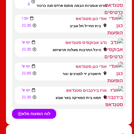
0
מרכז אומניות הבמה מתנס פרדס חנה כרכור
אודי כגן סטנדאפ
יום ו'
21:30
בית החייל תל אביב
נדב אבוקסיס סטנדאפ
יום ש'
21:30
היכל התרבות מעלות תרשיחא
אודי כגן סטנדאפ
יום ש'
21:00
תיאטרון יד למגינים יגור
ארז בירנבוים סטנדאפ
יום ש'
21:30
תמוז בית המוזיקה באר שבע
לוח הופעות מלא