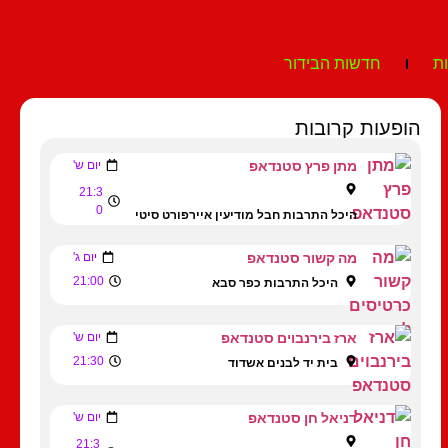
ת
חדשות הבידור
הופעות קרובות
מתן פרץ סטנדאפ
יום ש'
21:3
0
היכל התרבות חבל מודיעין איירפורט סיטי
מה קשור סטנדאפ
יום ג'
21:00
היכל התרבות כפר סבא
ארז בירנבוים סטנדאפ
יום ש'
21:30
בית יד לבנים אשדוד
דניאל חן סטנדאפ
יום ש'
21:3