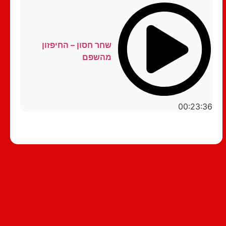
שחר חסון – החיפזון
מהשפם
00:23:36
סטנדאפ לצפייה ישירה