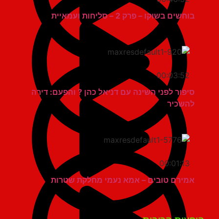
בוחשים בשוקו – פרק 2 – סליחות ועמאיית
00:03:52
סיפור לפני השינה עם דניאל כהן ? והפעם: דירה
להשכיר
00:01:13
אמירם טובים – אמא נעמי מחלקת שטרות