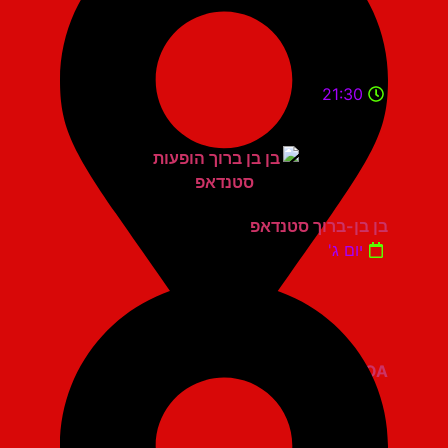
21:30
בן בן-ברוך סטנדאפ
יום ג'
ZOA קומדי בר