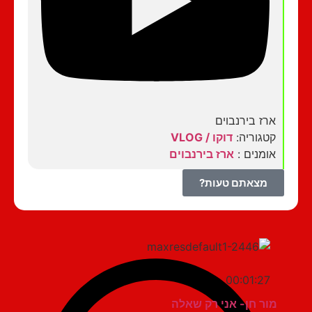
ארז בירנבוים
קטגוריה:
דוקו / VLOG
אומנים :
ארז בירנבוים
מצאתם טעות?
00:01:27
מור חן- אני רק שאלה