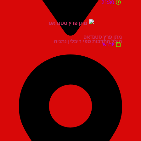
21:30
מתן פרץ סטנדאפ
היכל התרבות ספי ריבלין נתניה
יום ש'