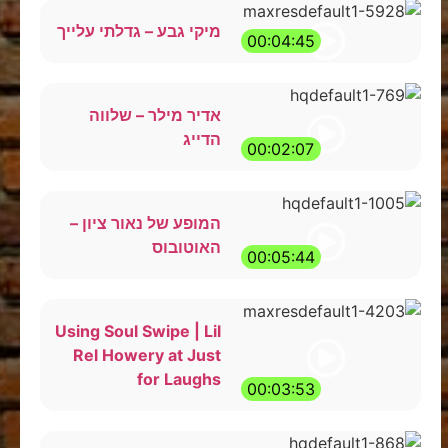
מיקי גבע – גדלתי עלייך
00:04:45
אדיר מילר – שלווה
הדייג
00:02:07
המופע של נאור ציון –
האוטובוס
00:05:44
Using Soul Swipe | Lil
Rel Howery at Just
for Laughs
00:03:53