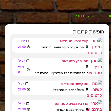
ת
חדשות הבידור
הופעות קרובות
קובי מימון סטנדאפ
יום ה'
21:00
המשכן למוסיקה ואומניות רעננה
מתן פרץ סטנדאפ
יום ש'
21:3
0
היכל התרבות חבל מודיעין איירפורט סיטי
מה קשור סטנדאפ
יום ג'
21:00
היכל התרבות כפר סבא
ארז בירנבוים סטנדאפ
יום ש'
21:30
בית יד לבנים אשדוד