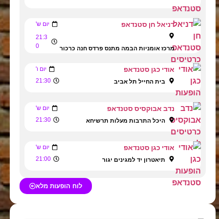
דניאל חן סטנדאפ
יום ש'
21:3
0
מרכז אומניות הבמה מתנס פרדס חנה כרכור
אודי כגן סטנדאפ
יום ו'
21:30
בית החייל תל אביב
נדב אבוקסיס סטנדאפ
יום ש'
21:30
היכל התרבות מעלות תרשיחא
אודי כגן סטנדאפ
יום ש'
21:00
תיאטרון יד למגינים יגור
לוח הופעות מלא