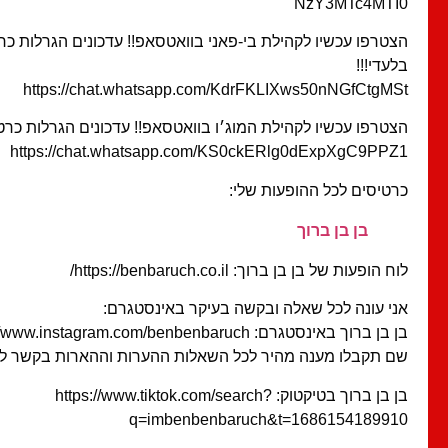
NzY3MTc4MTI0
הצטרפו עכשיו לקהילת בי-פאני בוואטסאפ!! עדכונים הגרלות כרט
בלעדי!!!
https://chat.whatsapp.com/KdrFKLIXws50nNGfCtgMSt
הצטרפו עכשיו לקהילת המוג׳ו בוואטסאפ!! עדכונים הגרלות כרטיס
https://chat.whatsapp.com/KS0ckERlg0dExpXgC9PPZ1
כרטיסים לכל ההופעות שלי:
בן בן ברוך
לוח הופעות של בן בן ברוך: https://benbaruch.co.il/
אני עונה לכל שאלה ובקשה בעיקר באינסטגרם:
בן בן ברוך באינסטגרם: https://www.instagram.com/benbenbaruch/
שם תקבלו מענה מהיר לכל השאלות ההערות וההארות בקשר לפ
בן בן ברוך בטיקטוק: https://www.tiktok.com/search?
q=imbenbenbaruch&t=1686154189910