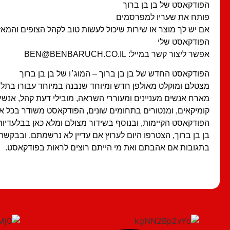
הפודקאסט של בן בן ברוך
פותח את שעריו למפרסמים
אם יש לך מוצר או שירות שיכול לעשות טוב לקהל הצופים והמאז
הפודקאסט שלי
אפשר ליצור קשר במייל: BEN@BENBARUCH.CO.IL
הפודקאסט החדש של בן בן ברוך – המוג׳ו של בן בן ברוך
מצטלם ומוקלט מאולפן חדש ומיוחד שנבנה במיוחד עבורו בתל א
מארח אנשים מעניינים ומעוררי השראה, מובילי דעת קהל, אנשים
קומיקאים, ומנטורים בתחומים שונים, הפודקאסט משודר בכל א
הפודקאסט הקיימות, ובנוסף בשידור מצולם ומלא כאן בבלעדיות 
בן בן ברוך, הצטרפו היום לערוץ אם עדיין לא נרשמתם. ובבקשה
בתגובות אם אהבתם ואת מי הייתם רוצים לראות בפודקאסט.