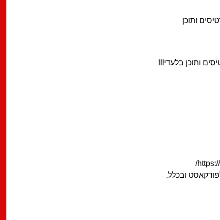
יסים ותוכן
ים ותוכן בלעדי!!!
ודקאסט ובכלל.