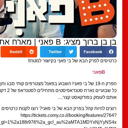
בן בן ברוך מציג: B פאני | מארח את קותי סבג וחן מזרחי #19
Reddit
Twitter
Facebook
כרטיסים לפרק הבא של בי פאני בקישור למטה!!
Bפאני
הפרק ה-19 של בי פאני! השבוע בפאנל מצטרפים קותי סבג וחן מזרחי!!!
כל שבועיים נא
אותם לעומק בפודקאסט קצר…
רוצים להיות קהל בפרק הבא של בי פאני? רוצו לקנות כרטיסים ב
https://tickets.comy.co.il/booking/features/2764?
&_gl=1%2a188r976%2a_gcl_au%2aMTA1MDYxNjYyNS4x