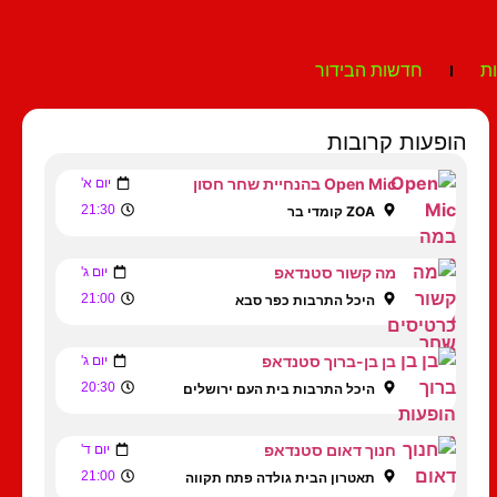
ת
חדשות הבידור
הופעות קרובות
Open Mic בהנחיית שחר חסון
יום א'
21:30
ZOA קומדי בר
מה קשור סטנדאפ
יום ג'
21:00
היכל התרבות כפר סבא
בן בן-ברוך סטנדאפ
יום ג'
20:30
היכל התרבות בית העם ירושלים
חנוך דאום סטנדאפ
יום ד'
21:00
תאטרון הבית גולדה פתח תקווה