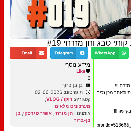
Email
Telegram
WhatsApp
מידע נוסף
Like
0
בן בן ברוך
ת פרסום: 02-06-2026
רח סטנדאפיסטים מתחילים לסטנדאפ של 2 דקות ולאחר מכן נכיר
קטגוריה:
דוקו / VLOG
,
מערכונים מלאים
קישור!!!
אומנים :
חן מזרחי
,
אופיר סגרסקי
,
בן
בן-ברוך
prsntId=51366