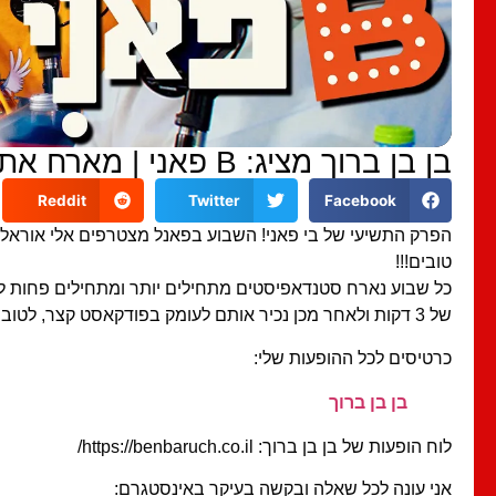
בן בן ברוך מציג: B פאני | מארח את אוראל צברי ואמירם טובים #9
Reddit
Twitter
Facebook
הפרק התשיעי של בי פאני! השבוע בפאנל מצטרפים אלי אוראל 
טובים!!!
כל שבוע נארח סטנדאפיסטים מתחילים יותר ומתחילים פחות 
של 3 דקות ולאחר מכן נכיר אותם לעומק בפודקאסט קצר, לטובה או שלא…
כרטיסים לכל ההופעות שלי:
בן בן ברוך
לוח הופעות של בן בן ברוך: https://benbaruch.co.il/
אני עונה לכל שאלה ובקשה בעיקר באינסטגרם: