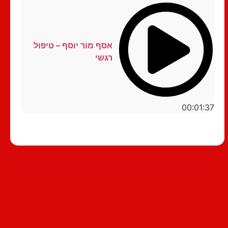
אסף מור יוסף – טיפול
רגשי
00:01:37
סטנדאפ לצפייה ישירה