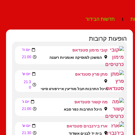
ת
חדשות הבידור
הופעות קרובות
קובי מימון סטנדאפ
יום ה'
21:00
המשכן למוסיקה ואומניות רעננה
מתן פרץ סטנדאפ
יום ש'
21:3
0
היכל התרבות חבל מודיעין איירפורט סיטי
מה קשור סטנדאפ
יום ג'
21:00
היכל התרבות כפר סבא
ארז בירנבוים סטנדאפ
יום ש'
21:30
בית יד לבנים אשדוד