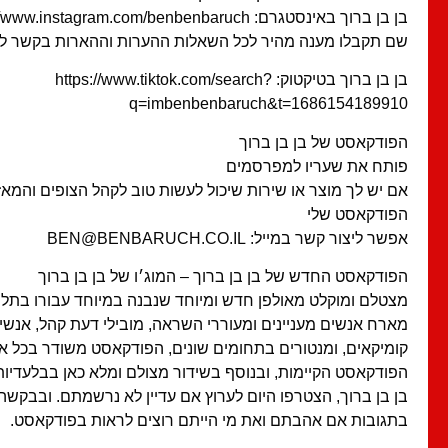
בן בן ברוך באינסטגרם: https://www.instagram.com/benbenbaruch/
שם תקבלו מענה מהיר לכל השאלות ההערות וההארות בקשר לפ
בן בן ברוך בטיקטוק: https://www.tiktok.com/search?
q=imbenbenbaruch&t=1686154189910
הפודקאסט של בן בן ברוך
פותח את שעריו למפרסמים
אם יש לך מוצר או שירות שיכול לעשות טוב לקהל הצופים והמאז
הפודקאסט שלי
אפשר ליצור קשר במייל: BEN@BENBARUCH.CO.IL
הפודקאסט החדש של בן בן ברוך – המוג׳ו של בן בן ברוך
מצטלם ומוקלט מאולפן חדש ומיוחד שנבנה במיוחד עבורו בתל א
מארח אנשים מעניינים ומעוררי השראה, מובילי דעת קהל, אנשים
קומיקאים, ומנטורים בתחומים שונים, הפודקאסט משודר בכל א
הפודקאסט הקיימות, ובנוסף בשידור מצולם ומלא כאן בבלעדיות 
בן בן ברוך, הצטרפו היום לערוץ אם עדיין לא נרשמתם. ובבקשה
בתגובות אם אהבתם ואת מי הייתם רוצים לראות בפודקאסט.