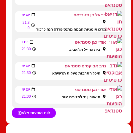
דניאל חן סטנדאפ
יום ש'
21:3
0
מרכז אומניות הבמה מתנס פרדס חנה כרכור
אודי כגן סטנדאפ
יום ו'
21:30
בית החייל תל אביב
נדב אבוקסיס סטנדאפ
יום ש'
21:30
היכל התרבות מעלות תרשיחא
אודי כגן סטנדאפ
יום ש'
21:00
תיאטרון יד למגינים יגור
לוח הופעות מלא