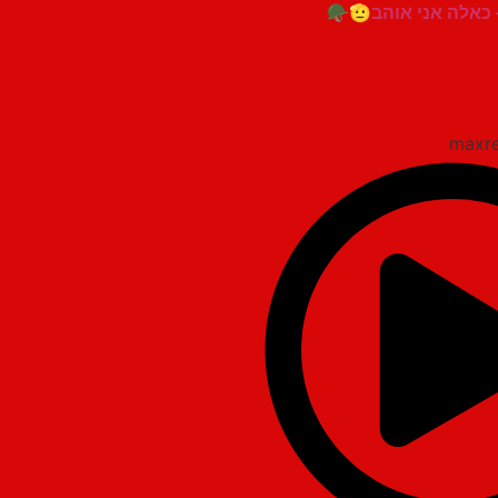
כאלה אני אוהב🪖🫡