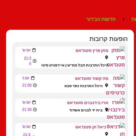
ת
חדשות הבידור
הופעות קרובות
מתן פרץ סטנדאפ
יום ש'
21:3
0
היכל התרבות חבל מודיעין איירפורט סיטי
מה קשור סטנדאפ
יום ג'
21:00
היכל התרבות כפר סבא
ארז בירנבוים סטנדאפ
יום ש'
21:30
בית יד לבנים אשדוד
דניאל חן סטנדאפ
יום ש'
21:3