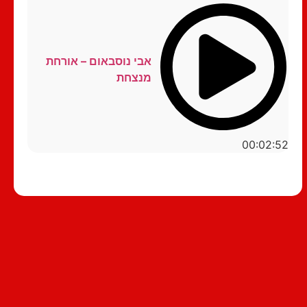
אבי נוסבאום – אורחת
מנצחת
00:02:52
סטנדאפ לצפייה ישירה