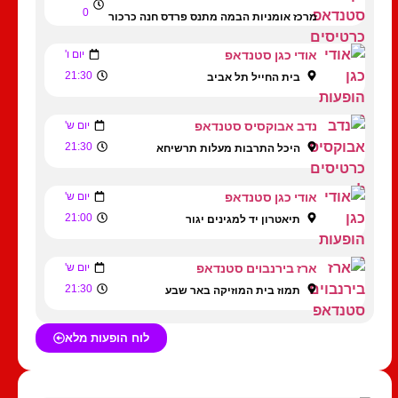
0
מרכז אומניות הבמה מתנס פרדס חנה כרכור
אודי כגן סטנדאפ
יום ו'
21:30
בית החייל תל אביב
נדב אבוקסיס סטנדאפ
יום ש'
21:30
היכל התרבות מעלות תרשיחא
אודי כגן סטנדאפ
יום ש'
21:00
תיאטרון יד למגינים יגור
ארז בירנבוים סטנדאפ
יום ש'
21:30
תמוז בית המוזיקה באר שבע
לוח הופעות מלא