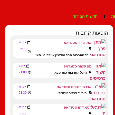
ת
חדשות הבידור
הופעות קרובות
מתן פרץ סטנדאפ
יום ש'
21:3
0
היכל התרבות חבל מודיעין איירפורט סיטי
מה קשור סטנדאפ
יום ג'
21:00
היכל התרבות כפר סבא
ארז בירנבוים סטנדאפ
יום ש'
21:30
בית יד לבנים אשדוד
דניאל חן סטנדאפ
יום ש'
21:3