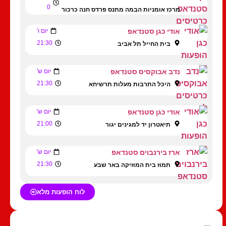
0
מרכז אומניות הבמה מתנס פרדס חנה כרכור
אודי כגן סטנדאפ
יום ו'
21:30
בית החייל תל אביב
נדב אבוקסיס סטנדאפ
יום ש'
21:30
היכל התרבות מעלות תרשיחא
אודי כגן סטנדאפ
יום ש'
21:00
תיאטרון יד למגינים יגור
ארז בירנבוים סטנדאפ
יום ש'
21:30
תמוז בית המוזיקה באר שבע
לוח הופעות מלא