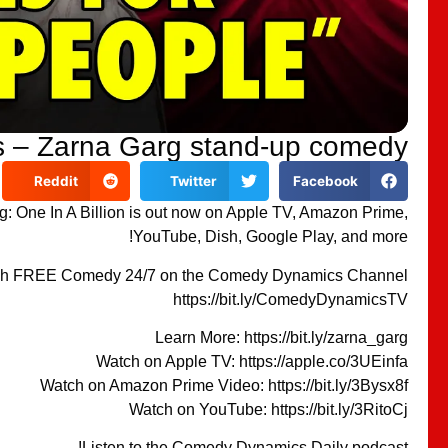
 – Zarna Garg stand-up comedy
Reddit
Twitter
Facebook
: One In A Billion is out now on Apple TV, Amazon Prime,
YouTube, Dish, Google Play, and more!
h FREE Comedy 24/7 on the Comedy Dynamics Channel!
https://bit.ly/ComedyDynamicsTV
Learn More: https://bit.ly/zarna_garg
Watch on Apple TV: https://apple.co/3UEinfa
Watch on Amazon Prime Video: https://bit.ly/3Bysx8f
Watch on YouTube: https://bit.ly/3RitoCj
Listen to the Comedy Dynamics Daily podcast!