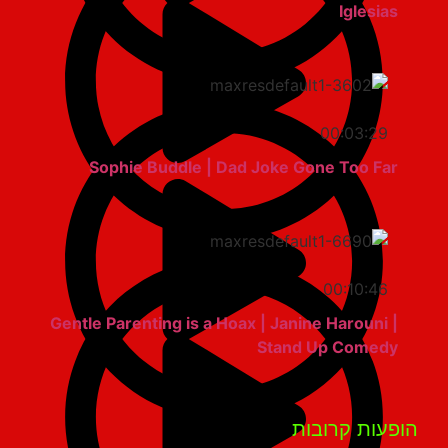
Iglesias
00:03:29
Sophie Buddle | Dad Joke Gone Too Far
00:10:46
Gentle Parenting is a Hoax | Janine Harouni |
Stand Up Comedy
פעות קרובות