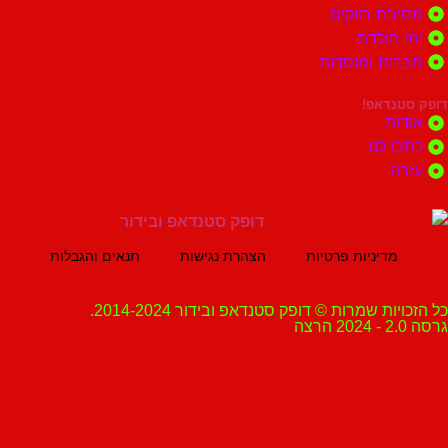
ת רווקים
הולדת
ות ומוסדות
נדאפ!
ת
 לנו
ה
מדיניות פרטיות
הצהרת נגישות
תנאים והגבלות
ת שמרות © דופק סטנדאפ ובידור 2014-2024.