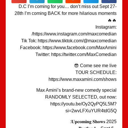
D.C I’m coming for you… don’t miss out Sept 2
28th I’m coming BACK for more hilarious momen
🔥
Instagra
https://www.instagram.com/maxcomedia
Tik Tok: https://www.tiktok.com/@maxcomedi
Facebook: https://www.facebook.com/MaxAmi
Twitter: https://twitter.com/MaxComedi
Come see me live 
TOUR SCHEDULE
https://www.maxamini.com/sho
Max Amini’s brand-new comedy speci
RANDOMLY SELECTED, out now
https://youtu.be/Oy2QyPQ5L5
si=2wvLFXuYUR4tdG5
2025 𝐔𝐩𝐜𝐨𝐦𝐢𝐧𝐠 𝐒