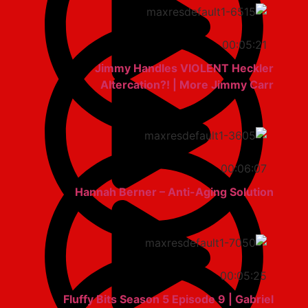
00:05:21
Jimmy Handles VIOLENT Heckler
Altercation?! | More Jimmy Carr
00:06:07
Hannah Berner – Anti-Aging Solution
00:05:25
Fluffy Bits Season 5 Episode 9 | Gabriel