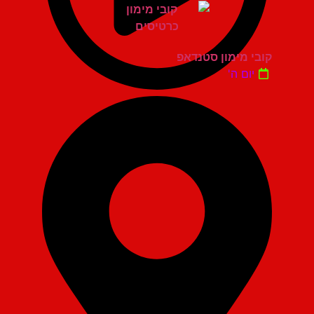
קובי מימון סטנדאפ
יום ה'