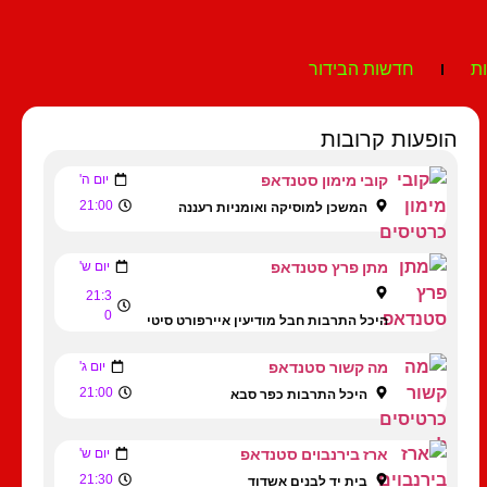
ת
חדשות הבידור
הופעות קרובות
קובי מימון סטנדאפ
יום ה'
21:00
המשכן למוסיקה ואומניות רעננה
מתן פרץ סטנדאפ
יום ש'
21:3
0
היכל התרבות חבל מודיעין איירפורט סיטי
מה קשור סטנדאפ
יום ג'
21:00
היכל התרבות כפר סבא
ארז בירנבוים סטנדאפ
יום ש'
21:30
בית יד לבנים אשדוד