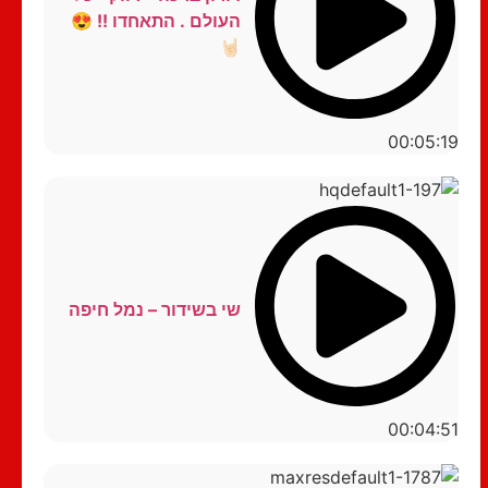
העולם . התאחדו !! 😍
🤘🏻
00:05:19
שי בשידור – נמל חיפה
00:04:51