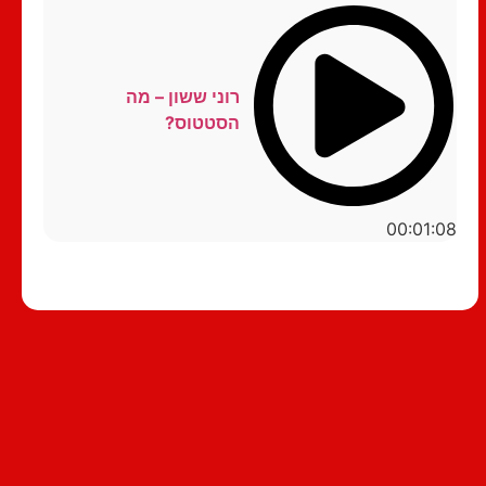
רוני ששון – מה
הסטטוס?
00:01:08
סטנדאפ לצפייה ישירה