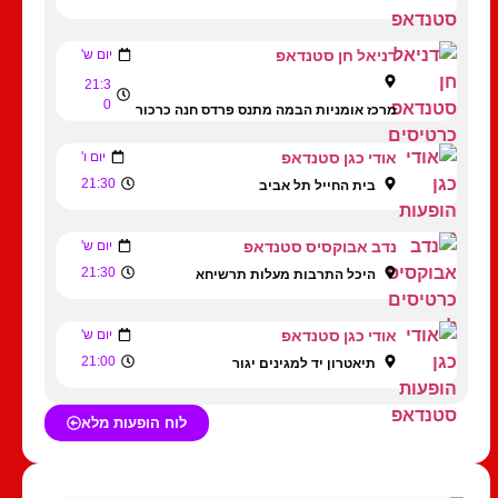
דניאל חן סטנדאפ
יום ש'
21:3
0
מרכז אומניות הבמה מתנס פרדס חנה כרכור
אודי כגן סטנדאפ
יום ו'
21:30
בית החייל תל אביב
נדב אבוקסיס סטנדאפ
יום ש'
21:30
היכל התרבות מעלות תרשיחא
אודי כגן סטנדאפ
יום ש'
21:00
תיאטרון יד למגינים יגור
לוח הופעות מלא