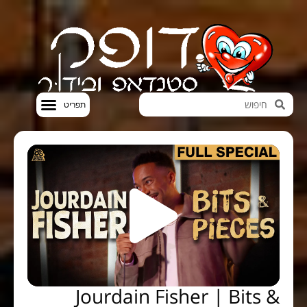
חדשות הבידור
סטנדאפ VOD
Jourdain Fisher | Bits &