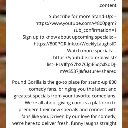
content.
– Subscribe for more Stand-Up:
https://www.youtube.com/@800pgm?
sub_confirmation=1
– Sign up to know about upcoming specials:
https://800PGR.lnk.to/WeeklyLaughsID
– Watch more specials:
https://youtube.com/playlist?
list=PLVIftpS7bX7ClgiE5qzxlSqDJ-
mWS537j&feature=shared
800 Pound Gorilla is the go-to place for stand-up
comedy fans, bringing you the latest and
greatest specials from your favorite comedians.
We’re all about giving comics a platform to
premiere their new specials and connect with
fans like you. Driven by our love for comedy,
we’re here to deliver fresh, funny laughs straight