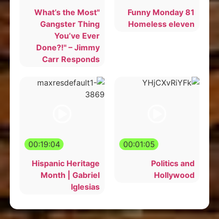
"What’s the Most
Funny Monday 81
Gangster Thing
Homeless eleven
You’ve Ever
Done?!" – Jimmy
Carr Responds
00:19:04
00:01:05
Hispanic Heritage
Politics and
Month | Gabriel
Hollywood
Iglesias