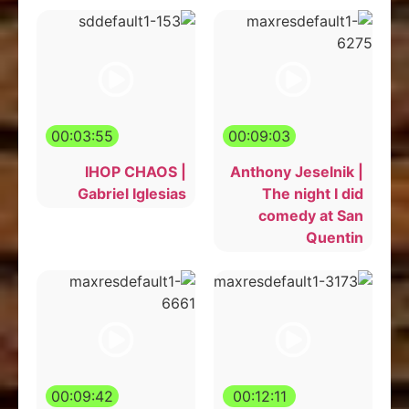
00:03:55
00:09:03
IHOP CHAOS |
Anthony Jeselnik |
Gabriel Iglesias
The night I did
comedy at San
Quentin
00:09:42
00:12:11