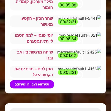
מילר מערכון, קומדיה,
00:05:08
הומור
שחר חסון – הקטע
00:32:31
מאושר
יוסי פנסו – למה חסמו
00:06:34
לי ת'אינסטגרם
שיחה מרגשת בין אב
00:01:02
ובנו
מתן לקס – מכירים את
00:02:31
הקטע הזה?
סטנדאפ לצפייה ישירה