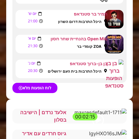
סיטי
יום ש'
תמיר בר סטנדאפ
21:00
היכל התרבות דרום השרון
יום א'
Open Mic בהנחיית שחר חסון
21:30
ZOA קומדי בר
יום ג'
בן בן-ברוך סטנדאפ
20:30
היכל התרבות בית העם ירושלים
לוח הופעות מלא
אלעד נרדם | הישיבה
00:02:15
בסלון
גיוס חרדים עם אדיר