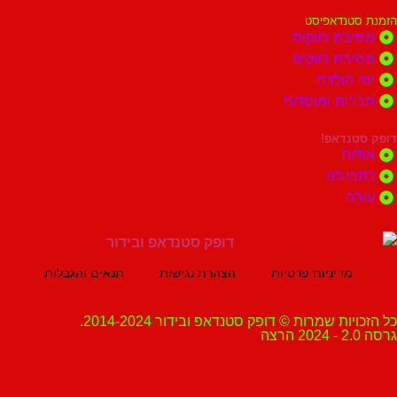
נדאפיסט
ת רווקות
ת רווקים
הולדת
ות ומוסדות
נדאפ!
ת
 לנו
ה
מדיניות פרטיות
הצהרת נגישות
תנאים והגבלות
ת שמרות © דופק סטנדאפ ובידור 2014-2024.