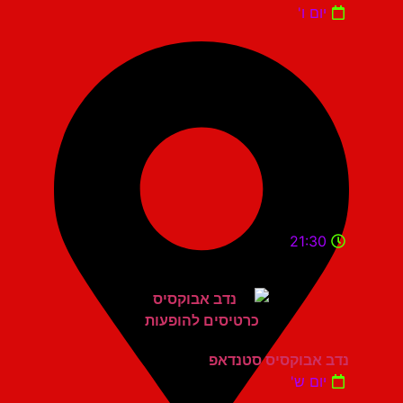
יום ו'
21:30
נדב אבוקסיס סטנדאפ
יום ש'