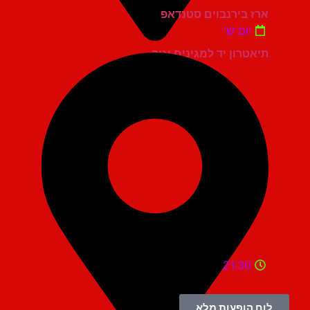
ארז בירנבוים סטנדאפ
יום ש'
תיאטרון יד למגינים יגור
21:30
לוח הופעות מלא