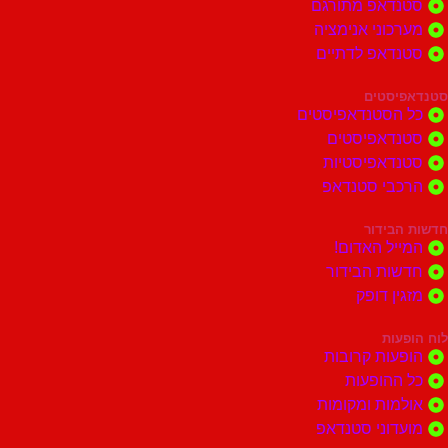
דאפ מתורגם
וני אנימציה
דאפ לדתיים
סטים
הסטנדאפיסטים
דאפיסטים
דאפיסטיות
בי סטנדאפ
בידור
ל האדום!
ות הבידור
ן דופק
ות
ות קרובות
הופעות
ות ומקומות
וני סטנדאפ