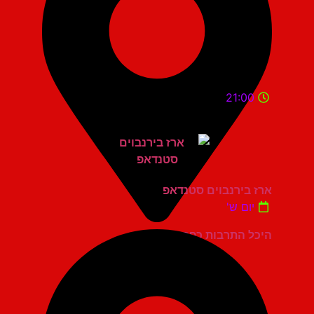
21:00
ארז בירנבוים סטנדאפ
יום ש'
היכל התרבות כפר סבא