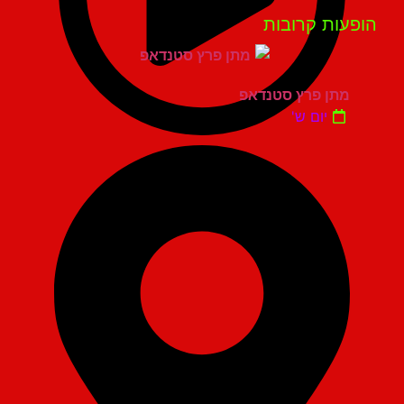
פעות קרובות
מתן פרץ סטנדאפ
יום ש'