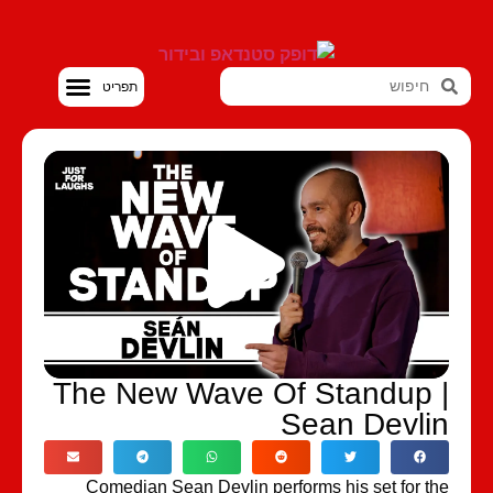
סטנדאפ VOD
The New Wave Of Standup 
Sean Devli
Comedian Sean Devlin performs his set for t