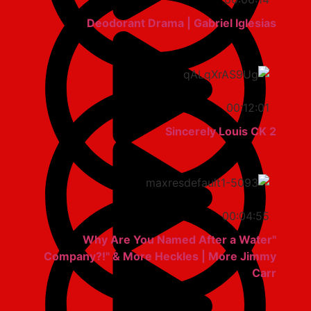
Deodorant Drama | Gabriel Iglesias
00:12:01
Sincerely Louis CK 2
00:04:55
"Why Are You Named After a Water
Company?!" & More Heckles | More Jimmy
Carr