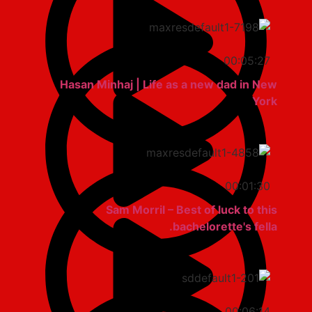
00:05:27
Hasan Minhaj | Life as a new dad in New
York
00:01:30
Sam Morril – Best of luck to this
bachelorette's fella.
00:06:14