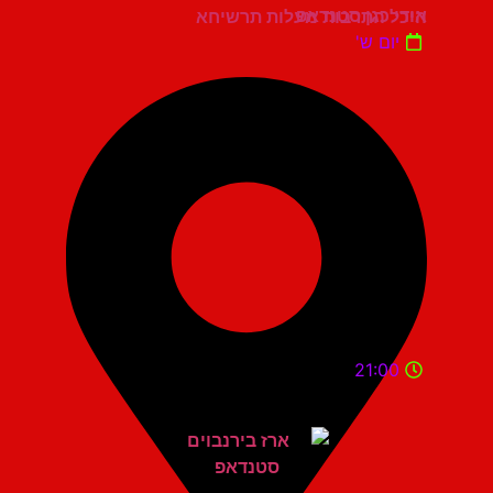
אודי כגן סטנדאפ
היכל התרבות מעלות תרשיחא
יום ש'
21:00