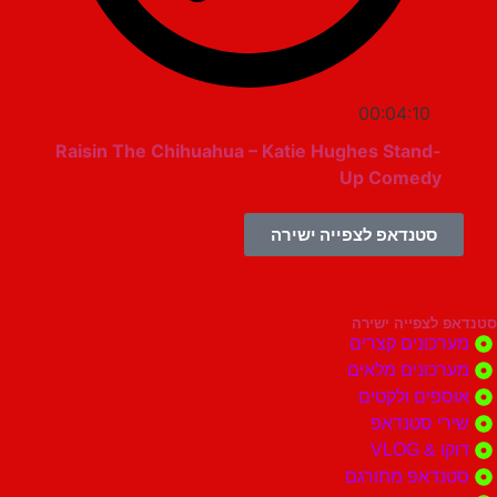
00:04:10
Raisin The Chihuahua – Katie Hughes Stand-
Up Comedy
סטנדאפ לצפייה ישירה
צפייה ישירה
ונים קצרים
ונים מלאים
ים ולקטים
י סטנדאפ
 VLOG
דאפ מתורגם