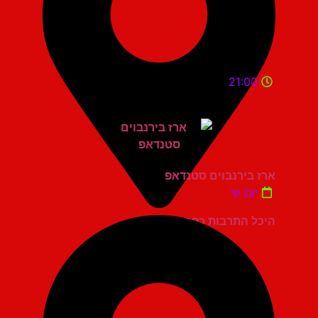
21:00
ארז בירנבוים סטנדאפ
יום ש'
היכל התרבות כפר סבא