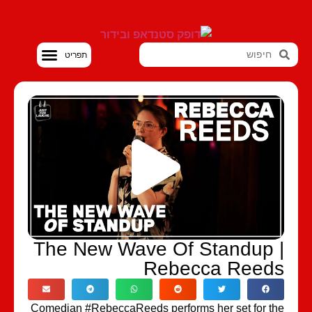
סטנדאפ VOD
The New Wave Of Standup 
Rebecca Reed
Comedian #RebeccaReeds performs her set for t