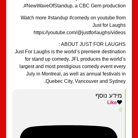
#NewWaveOfStandup, a CBC Gem productio
Watch more #standup #comedy on youtube fr
Just for Laug
https://youtube.com/@justforlaughs/vide
ABOUT JUST FOR LAUGHS 
Just For Laughs is the world’s premiere destinati
for stand up comedy. JFL produces the world
largest and most prestigious comedy event eve
July in Montreal, as well as annual festivals 
Quebec City, Vancouver and Sydne
מידע נוסף
Like
0