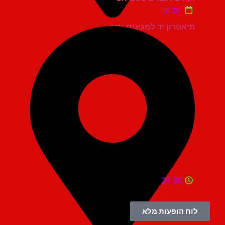
יום ש'
תיאטרון יד למגינים יגור
21:30
לוח הופעות מלא