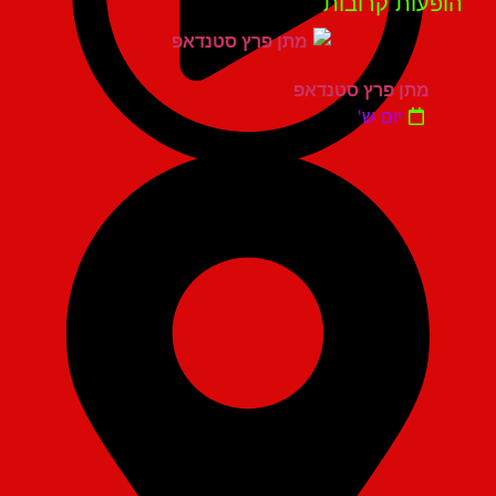
פעות קרובות
מתן פרץ סטנדאפ
יום ש'