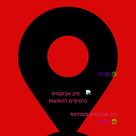
21:30
נדב אבוקסיס סטנדאפ
יום ש'