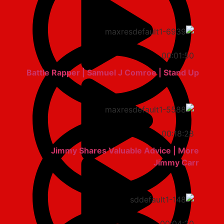
00:01:50
Battle Rapper | Samuel J Comroe | Stand Up
00:18:28
Jimmy Shares Valuable Advice | More
Jimmy Carr
00:04:20