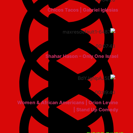
Chicos Tacos | Gabriel Iglesias
00:07:43
Shahar Hason – Only One Israel
00:09:40
Women & African Americans | Orion Levine
| Stand Up Comedy