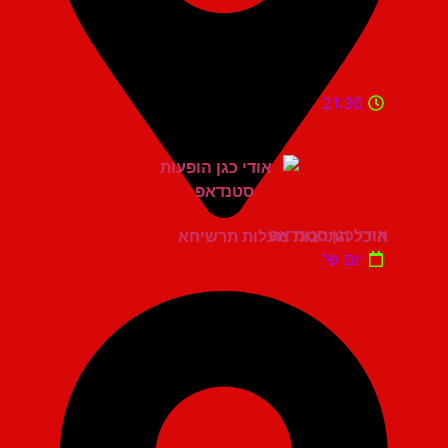
21:30
אודי כגן סטנדאפ
היכל התרבות מעלות תרשיחא
יום ש'