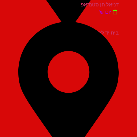
דניאל חן סטנדאפ
יום ש'
בית יד לבנים אשדוד