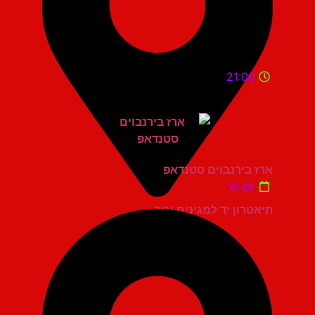
21:00
ארז בירנבוים סטנדאפ
יום ש'
תיאטרון יד למגינים יגור