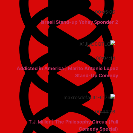
00:05:06
Israeli Stand-up Yohay Sponder 2
00:04:14
Addicted in America | Marito Antonio Lopez
Stand-Up Comedy
00:44:26
T.J. Miller | The Philosophy Circus (Full
Comedy Special)