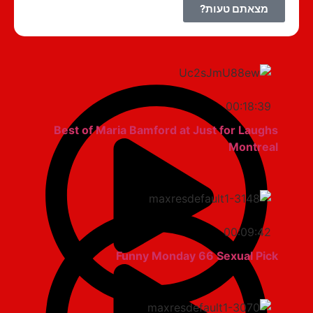
מצאתם טעות?
00:18:39
Best of Maria Bamford at Just for Laughs
Montreal
00:09:42
Funny Monday 66 Sexual Pick