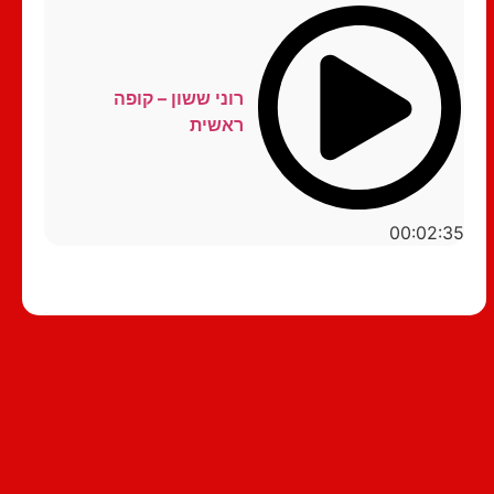
רוני ששון – קופה
ראשית
00:02:35
סטנדאפ לצפייה ישירה