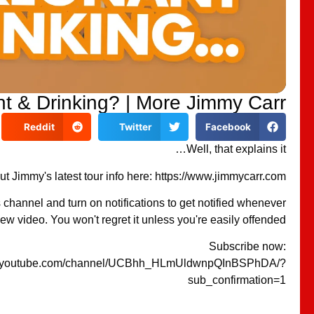
t & Drinking? | More Jimmy Carr
Reddit
Twitter
Facebook
Well, that explains it…
t Jimmy's latest tour info here: https://www.jimmycarr.com/
s channel and turn on notifications to get notified whenever
w video. You won't regret it unless you're easily offended.
Subscribe now:
w.youtube.com/channel/UCBhh_HLmUldwnpQInBSPhDA/?
sub_confirmation=1