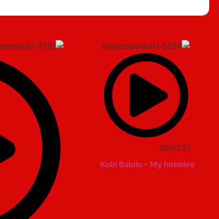
00:01:21
Kobi Balulu – My hobbies