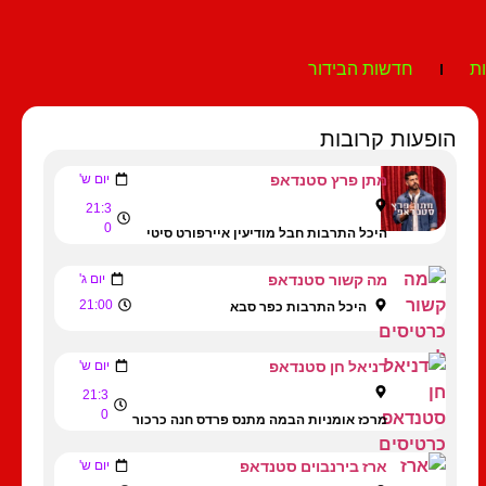
ת
חדשות הבידור
הופעות קרובות
מתן פרץ סטנדאפ
יום ש'
21:3
0
היכל התרבות חבל מודיעין איירפורט סיטי
מה קשור סטנדאפ
יום ג'
21:00
היכל התרבות כפר סבא
דניאל חן סטנדאפ
יום ש'
21:3
0
מרכז אומניות הבמה מתנס פרדס חנה כרכור
ארז בירנבוים סטנדאפ
יום ש'