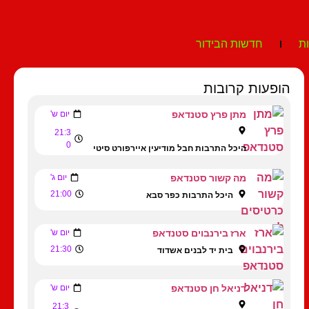
ת
חדשות הבידור
הופעות קרובות
מתן פרץ סטנדאפ
יום ש'
21:3
0
היכל התרבות חבל מודיעין איירפורט סיטי
מה קשור סטנדאפ
יום ג'
21:00
היכל התרבות כפר סבא
ארז בירנבוים סטנדאפ
יום ש'
21:30
בית יד לבנים אשדוד
דניאל חן סטנדאפ
יום ש'
21:3