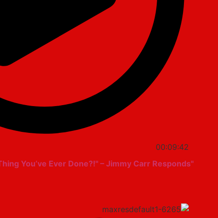
00:09:42
"What’s the Most Gangster Thing You’ve Ever Done?!" – Jimmy Carr Responds