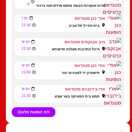
0
מרכז אומניות הבמה מתנס פרדס חנה כרכור
אודי כגן סטנדאפ
יום ו'
21:30
בית החייל תל אביב
נדב אבוקסיס סטנדאפ
יום ש'
21:30
היכל התרבות מעלות תרשיחא
אודי כגן סטנדאפ
יום ש'
21:00
תיאטרון יד למגינים יגור
ארז בירנבוים סטנדאפ
יום ש'
21:30
תמוז בית המוזיקה באר שבע
לוח הופעות מלא