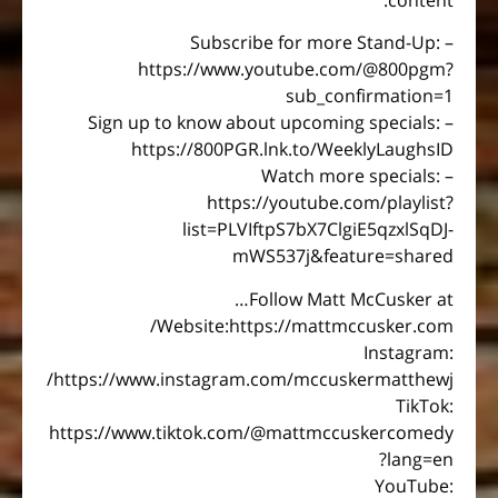
– Subscribe for more Stand-Up:
https://www.youtube.com/@800pgm?
sub_confirmation=1
– Sign up to know about upcoming specials:
https://800PGR.lnk.to/WeeklyLaughsID
– Watch more specials:
https://youtube.com/playlist?
list=PLVIftpS7bX7ClgiE5qzxlSqDJ-
mWS537j&feature=shared
Follow Matt McCusker at…
Website:https://mattmccusker.com/
Instagram:
https://www.instagram.com/mccuskermatthewj/
TikTok:
https://www.tiktok.com/@mattmccuskercomedy
?lang=en
YouTube: