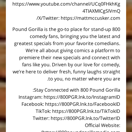
https://www.youtube.com/channel/UCq0FHkhKg
4TIAXMICgSIVmQ
X/Twitter: https://mattmccusker.com/
800 Pound Gorilla is the go-to place for stand-up
comedy fans, bringing you the latest and
greatest specials from your favorite comedians.
We’re all about giving comics a platform to
premiere their new specials and connect with
fans like you. Driven by our love for comedy,
we’re here to deliver fresh, funny laughs straight
to you, no matter where you are.
Stay Connected with 800 Pound Gorilla:
Instagram: https://800PGR.lnk.to/InstagramID
Facebook: https://800PGR.lnk.to/FacebookID
TikTok: https://800PGR.lnk.to/TikTokID
Twitter: https://800PGR.lnk.to/TwitterID
Official Website: