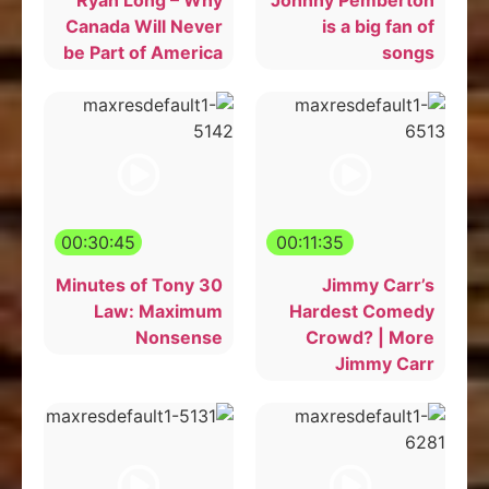
Canada Will Never
is a big fan of
be Part of America
songs
00:30:45
00:11:35
30 Minutes of Tony
Jimmy Carr’s
Law: Maximum
Hardest Comedy
Nonsense
Crowd? | More
Jimmy Carr