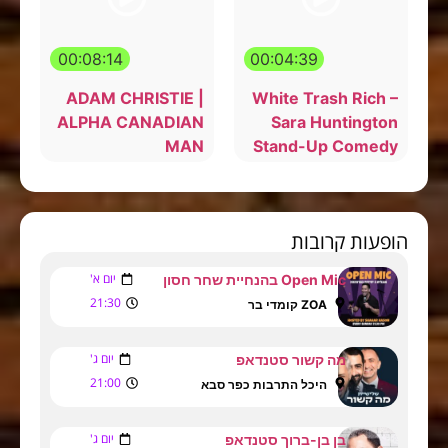
00:08:14
00:04:39
ADAM CHRISTIE |
White Trash Rich –
ALPHA CANADIAN
Sara Huntington
MAN
Stand-Up Comedy
הופעות קרובות
יום א'
Open Mic בהנחיית שחר חסון
21:30
ZOA קומדי בר
יום ג'
מה קשור סטנדאפ
21:00
היכל התרבות כפר סבא
יום ג'
בן בן-ברוך סטנדאפ