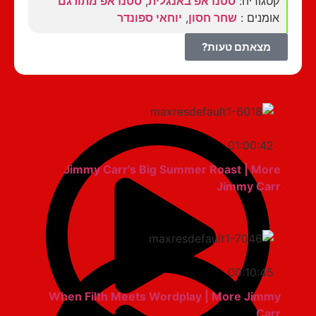
קטגוריה:
סטנדאפ באנגלית
,
סטנדאפ מתורגם
אומנים :
שחר חסון
,
יוחאי ספונדר
מצאתם טעות?
01:00:42
Jimmy Carr's Big Summer Roast | More
Jimmy Carr
00:10:45
When Filth Meets Wordplay | More Jimmy
Carr