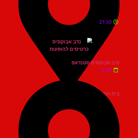
21:30
נדב אבוקסיס סטנדאפ
יום ש'
בית החייל תל אביב