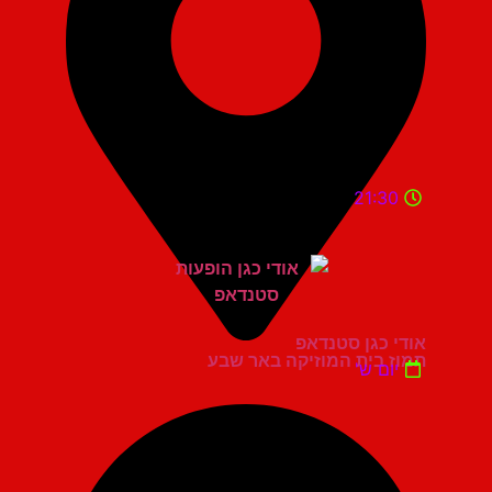
21:30
אודי כגן סטנדאפ
תמוז בית המוזיקה באר שבע
יום ש'