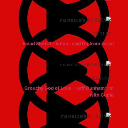
00:01:57
Eldad Shetrit – when i said I'm from Israel
00:04:26
Grouchy God of Love – Jeff Dunham: I'm
with Cupid