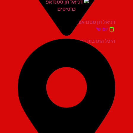
דניאל חן סטנדאפ
יום ש'
היכל התרבות כפר סבא