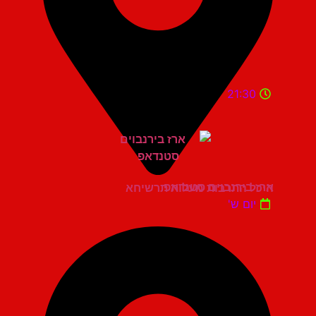
21:30
ארז בירנבוים סטנדאפ
היכל התרבות מעלות תרשיחא
יום ש'