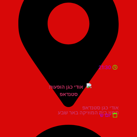
21:30
אודי כגן סטנדאפ
תמוז בית המוזיקה באר שבע
יום ש'