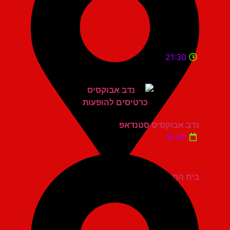
21:30
נדב אבוקסיס סטנדאפ
יום ש'
בית החייל תל אביב