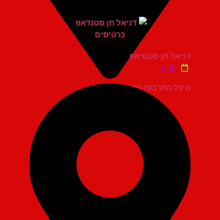
דניאל חן סטנדאפ
יום ש'
היכל התרבות כפר סבא