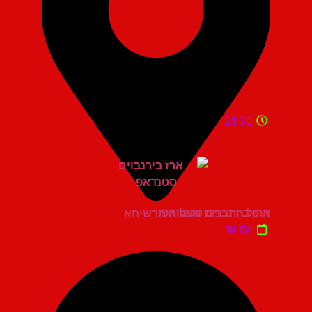
21:30
ארז בירנבוים סטנדאפ
היכל התרבות מעלות תרשיחא
יום ש'