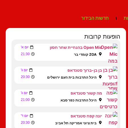
ת
חדשות הבידור
הופעות קרובות
Open Mic בהנחיית שחר חסון
יום א'
21:30
ZOA קומדי בר
בן בן-ברוך סטנדאפ
יום ג'
20:30
היכל התרבות בית העם ירושלים
מה קשור סטנדאפ
יום ג'
21:00
היכל התרבות כפר סבא
יונה קפח סטנדאפ
יום ד'
20:30
בית ציוני אמריקה תל אביב