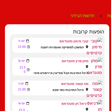
ת
חדשות הבידור
הופעות קרובות
קובי מימון סטנדאפ
יום ה'
21:00
המשכן למוסיקה ואומניות רעננה
מתן פרץ סטנדאפ
יום ש'
21:3
0
היכל התרבות חבל מודיעין איירפורט סיטי
מה קשור סטנדאפ
יום ג'
21:00
היכל התרבות כפר סבא
דניאל חן סטנדאפ
יום ש'
21:3