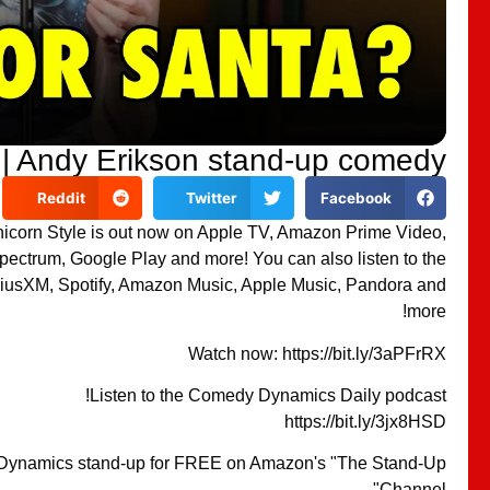
 | Andy Erikson stand-up comedy
Reddit
Twitter
Facebook
icorn Style is out now on Apple TV, Amazon Prime Video,
pectrum, Google Play and more! You can also listen to the
riusXM, Spotify, Amazon Music, Apple Music, Pandora and
more!
Watch now: https://bit.ly/3aPFrRX
Listen to the Comedy Dynamics Daily podcast!
https://bit.ly/3jx8HSD
ynamics stand-up for FREE on Amazon's "The Stand-Up
Channel"