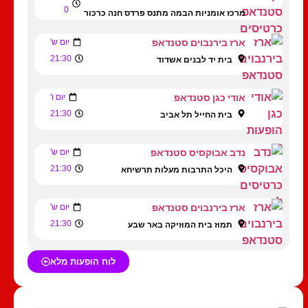
0
מרכז אומניות הבמה מתנס פרדס חנה כרכור
ארז בירנבוים סטנדאפ
יום ש'
21:30
בית יד לבנים אשדוד
אודי כגן סטנדאפ
יום ו'
21:30
בית החייל תל אביב
נדב אבוקסיס סטנדאפ
יום ש'
21:30
היכל התרבות מעלות תרשיחא
ארז בירנבוים סטנדאפ
יום ש'
21:30
תמוז בית המוזיקה באר שבע
לוח הופעות מלא