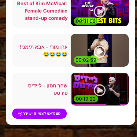
Best of Kim McVicar:
Female Comedian
stand-up comedy
00:31:00
ערן מורי – אבא תימני!
😂😂😂😂
00:02:59
שחר חסון – ליידיס
פירסט
00:19:22
סטנדאפ לצפייה ישירה