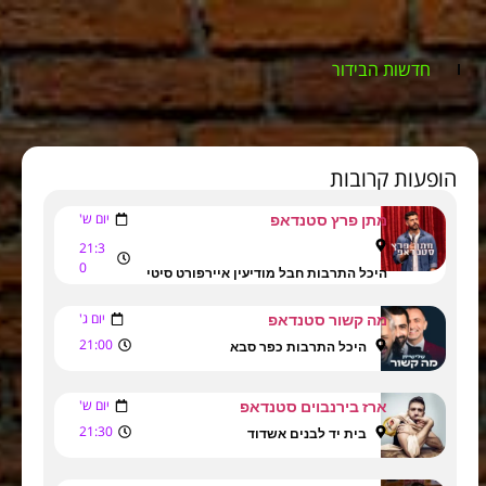
חדשות הבידור
הופעות קרובות
יום ש'
מתן פרץ סטנדאפ
21:3
0
היכל התרבות חבל מודיעין איירפורט סיטי
יום ג'
מה קשור סטנדאפ
21:00
היכל התרבות כפר סבא
יום ש'
ארז בירנבוים סטנדאפ
21:30
בית יד לבנים אשדוד