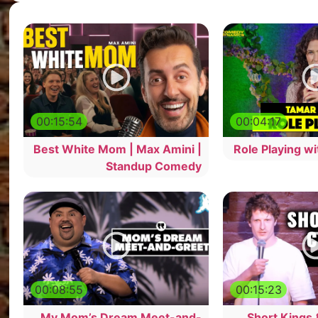
00:15:54
00:04:17
Best White Mom | Max Amini |
Role Playing w
Standup Comedy
00:08:55
00:15:23
My Mom’s Dream Meet-and-
Short Kings 