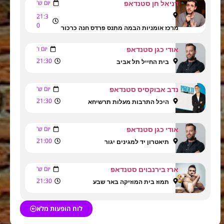
יום ש'
דניאל חן סטנדאפ
21:3
0
מרכז אומניות הבמה מתנס פרדס חנה כרכור
יום ו'
אודי כגן סטנדאפ
21:30
בית החייל תל אביב
יום ש'
נדב אבוקסיס סטנדאפ
21:30
היכל התרבות מעלות תרשיחא
יום ש'
אודי כגן סטנדאפ
21:00
תיאטרון יד למגינים יגור
יום ש'
ארז בירנבוים סטנדאפ
21:30
תמוז בית המוזיקה באר שבע
לוח הופעות מלא