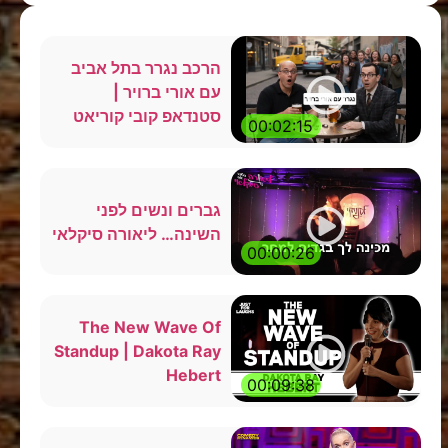
הרכב נגרר בתל אביב
עם אורי ברויר |
סטנדאפ קובי קוריאט
00:02:15
גברים ונשים לפני
השינה… ליאורה סיקלאי
00:00:26
The New Wave Of
Standup | Dakota Ray
Hebert
00:09:38