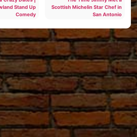
wland Stand Up
Scottish Michelin Star Chef in
Comedy
San Antonio