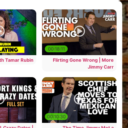
00:18:11
ith Tamar Rubin
Flirting Gone Wrong | More
Jimmy Carr
00:10:30
& Crazy Dates |
The Time Jimmy Met a