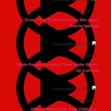
00:05:14
Drive-Thru Tricks & Culture Mix-Ups |
Gabriel Iglesias
00:03:44
White People Dancing | Dave Waite Stand-
Up Comedy
00:03:42
Siblings Ruined My Only Child Era –