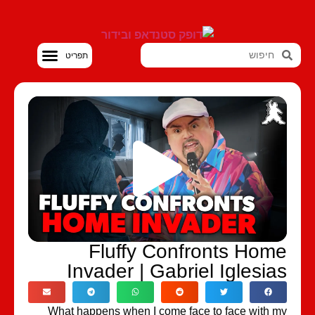
סטנדאפ VOD
Fluffy Confronts Hom
Invader | Gabriel Iglesia
What happens when I come face to face with 