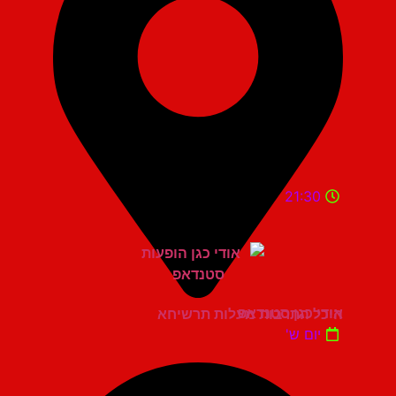
21:30
אודי כגן סטנדאפ
היכל התרבות מעלות תרשיחא
יום ש'