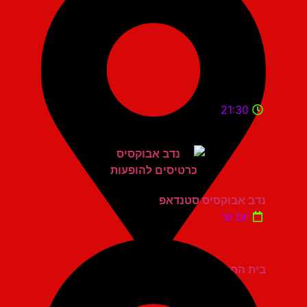
21:30
נדב אבוקסיס סטנדאפ
יום ש'
בית החייל תל אביב