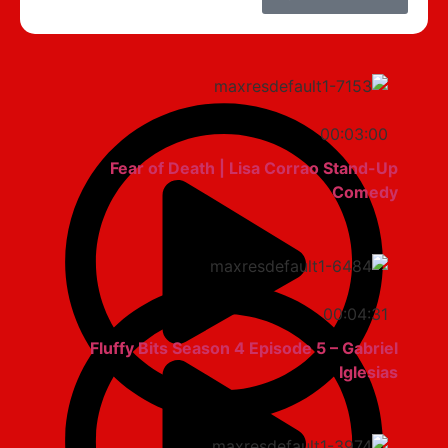
00:03:00
Fear of Death | Lisa Corrao Stand-Up
Comedy
00:04:31
Fluffy Bits Season 4 Episode 5 – Gabriel
Iglesias