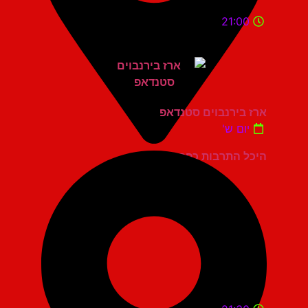
21:00
ארז בירנבוים סטנדאפ
יום ש'
היכל התרבות כפר סבא