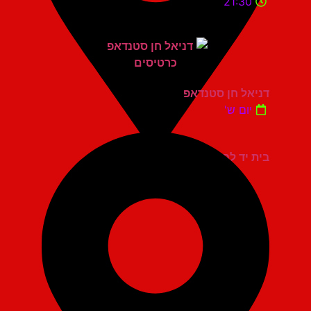
21:30
דניאל חן סטנדאפ
יום ש'
בית יד לבנים אשדוד