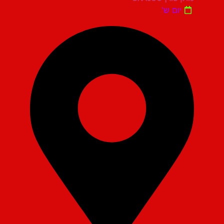
יום ש'