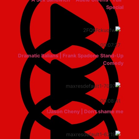
Special
00:07:27
Dramatic Italians | Frank Spadone Stand-Up
Comedy
00:08:41
Jason Cheny | Don't shame me!