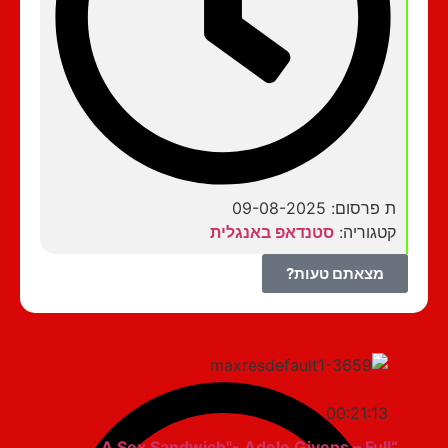
ת פרסום: 09-08-2025
קטגוריה:
סטנדאפ באנגלית
מצאתם טעות?
00:21:13
“A Sex Sandwich"- Adele Givens – Full