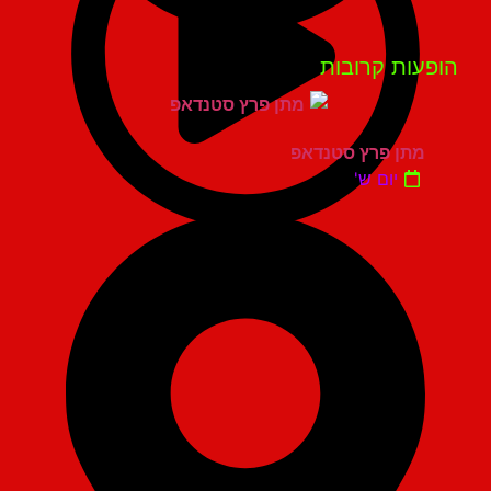
פעות קרובות
מתן פרץ סטנדאפ
יום ש'