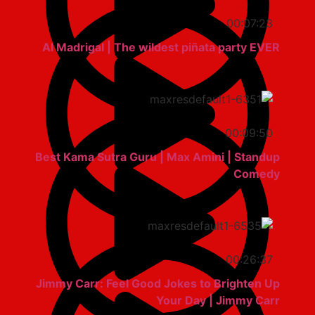
00:07:23
Al Madrigal | The wildest piñata party EVER
00:09:50
Best Kama Sutra Guru | Max Amini | Standup
Comedy
00:26:37
Jimmy Carr: Feel Good Jokes to Brighten Up
Your Day | Jimmy Carr