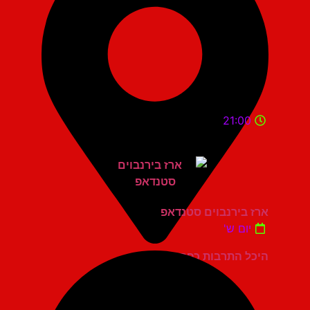
21:00
ארז בירנבוים סטנדאפ
יום ש'
היכל התרבות כפר סבא