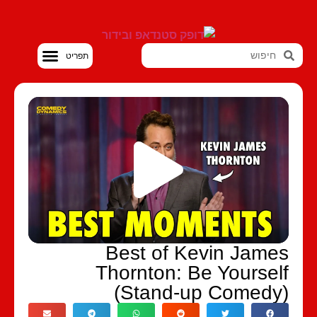
סטנדאפ VOD
Best of Kevin Jame
Thornton: Be Yoursel
(Stand-up Comedy