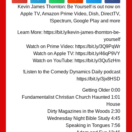
Kevin James Thornton: Be Yourself is out now 
Apple TV, Amazon Prime Video, Dish, DirectT
Spectrum, Google Play and mor
Learn More: https://bit.ly/kevin-james-thornton-b
yourse
Watch on Prime Video: https://bit.ly/3Q9Pq
Watch on Apple TV: https://bit.ly/46qP9
Watch on YouTube: https://bit.ly/3Qu5z
Listen to the Comedy Dynamics Daily podcas
https://bit.ly/3jx8H
0:00 Getting
1:01 Fundamentalist Christian Church Haunted
Hous
2:30 Dirty Magazines in
4:45 Wednesday Night B
7:56 Speaking in 