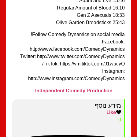
13:46 Adam an
16:10 Regular Amount o
18:33 Gen Z Ase
25:43 Olive Garden Brea
Follow Comedy Dynamics on social medi
Faceboo
http://www.facebook.com/ComedyDynami
Twitter: http://www.twitter.com/ComedyDynami
TikTok: https://vm.tiktok.com/J1wucy
Instagra
http://www.instagram.com/ComedyDynami
Independent Comedy Production
מידע נוסף
Like
0