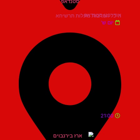
אודי כגן סטנדאפ
היכל התרבות מעלות תרשיחא
יום ש'
21:00