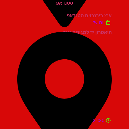
ארז בירנבוים סטנדאפ
יום ש'
תיאטרון יד למגינים יגור
21:30