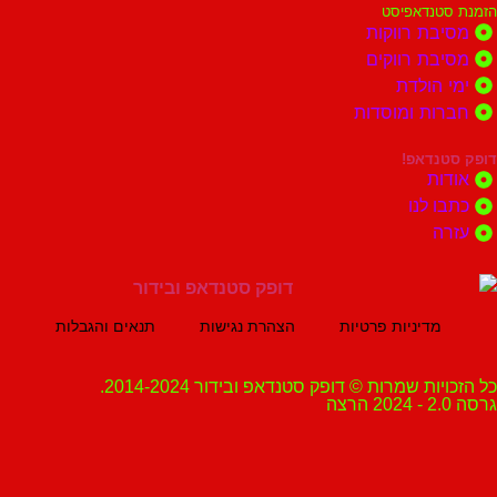
נדאפיסט
ת רווקות
ת רווקים
הולדת
ות ומוסדות
נדאפ!
ת
 לנו
ה
מדיניות פרטיות
הצהרת נגישות
תנאים והגבלות
ת שמרות © דופק סטנדאפ ובידור 2014-2024.