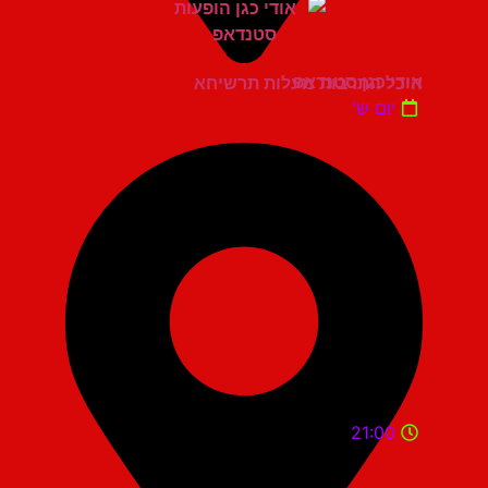
אודי כגן סטנדאפ
היכל התרבות מעלות תרשיחא
יום ש'
21:00