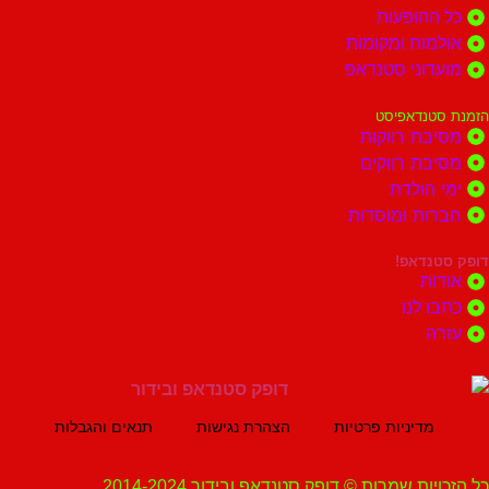
הופעות
ות ומקומות
וני סטנדאפ
נדאפיסט
ת רווקות
ת רווקים
הולדת
ות ומוסדות
נדאפ!
ת
 לנו
ה
מדיניות פרטיות
הצהרת נגישות
תנאים והגבלות
ת שמרות © דופק סטנדאפ ובידור 2014-2024.