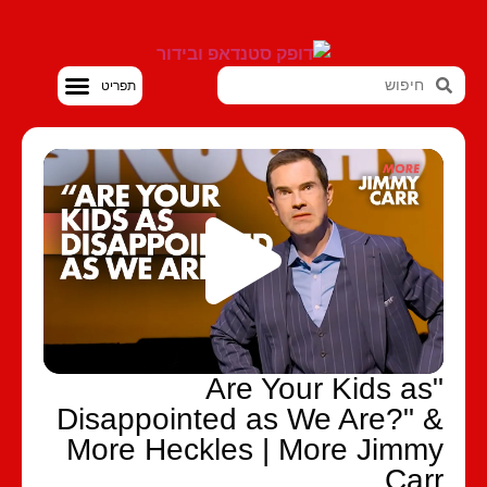
סטנדאפ VOD
"Are Your Kids as
Disappointed as We Are?" 
More Heckles | More Jimm
Car