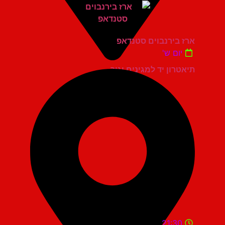
ארז בירנבוים סטנדאפ
יום ש'
תיאטרון יד למגינים יגור
21:30