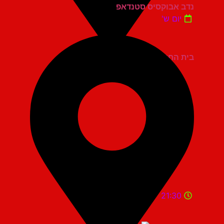
נדב אבוקסיס סטנדאפ
יום ש'
בית החייל תל אביב
21:30