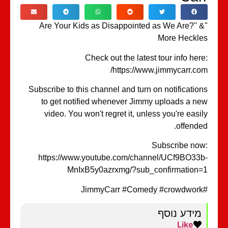
"Are Your Kids as Disappointed as We Are?" 
More Heckl
Check out the latest tour info her
https://www.jimmycarr.co
Subscribe to this channel and turn on notificatio
to get notified whenever Jimmy uploads a n
video. You won't regret it, unless you're easi
offende
Subscribe no
https://www.youtube.com/channel/UCf9BO33
MnIxB5y0azrxmg/?sub_confirmation
מידע נוסף
Like