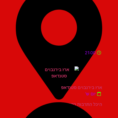
21:00
ארז בירנבוים סטנדאפ
יום ש'
היכל התרבות כפר סבא