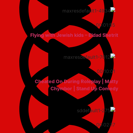
00:01:55
Flying with Jewish kids – Eldad Shetrit
00:10:01
Cheated On During Roleplay | Matty
Chymbor | Stand Up Comedy
00:02:17