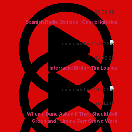
00:08:55
Spanish Radio Stations | Gabriel Iglesias
00:03:25
Interracial Birds – Tim Loulies
00:14:16
When a Dane Asked If They Should Sell
Greenland | Jimmy Carr Crowd Work