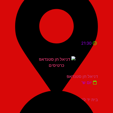
21:30
דניאל חן סטנדאפ
יום ש'
בית יד לבנים אשדוד