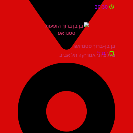
20:30
בן בן-ברוך סטנדאפ
יום ד'
בית ציוני אמריקה תל אביב