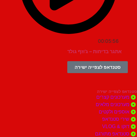
00:05:56
אתגר בדיחות – ג'וזף גולד
סטנדאפ לצפייה ישירה
צפייה ישירה
ונים קצרים
ונים מלאים
ים ולקטים
י סטנדאפ
 VLOG
דאפ מתורגם