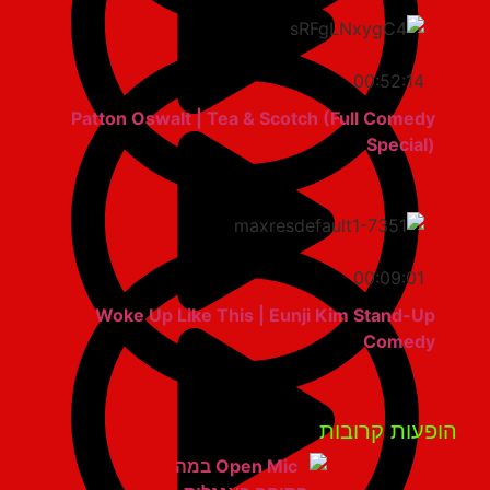
00:52:14
Patton Oswalt | Tea & Scotch (Full Comedy
Special)
00:09:01
Woke Up Like This | Eunji Kim Stand-Up
Comedy
פעות קרובות