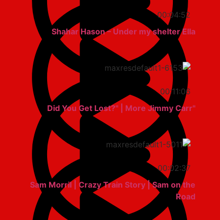
00:04:52
Shahar Hason – Under my shelter Ella
00:11:06
"Did You Get Lost?" | More Jimmy Carr
00:02:37
Sam Morril | Crazy Train Story | Sam on the
Road