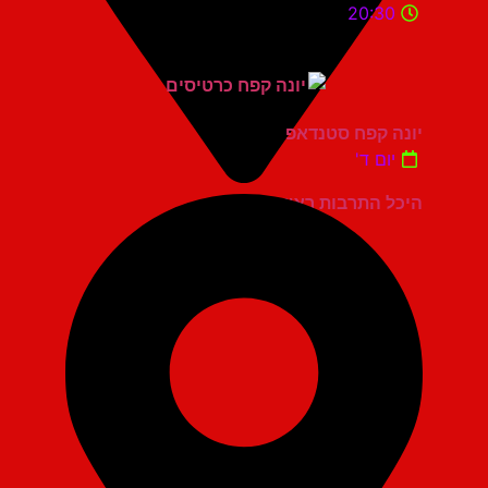
20:30
יונה קפח סטנדאפ
יום ד'
היכל התרבות ראשון לציון