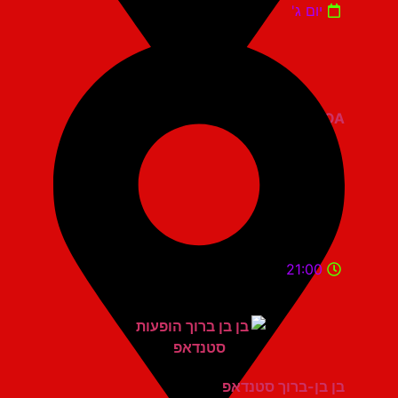
יום ג'
ZOA קומדי בר
21:00
בן בן-ברוך סטנדאפ