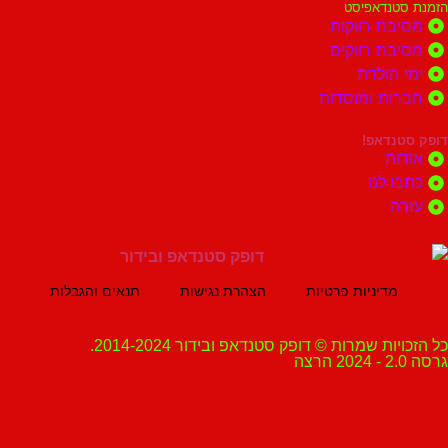
נדאפיסט
ת רווקות
ת רווקים
הולדת
ות ומוסדות
נדאפ!
ת
 לנו
ה
מדיניות פרטיות
הצהרת נגישות
תנאים והגבלות
ת שמרות © דופק סטנדאפ ובידור 2014-2024.