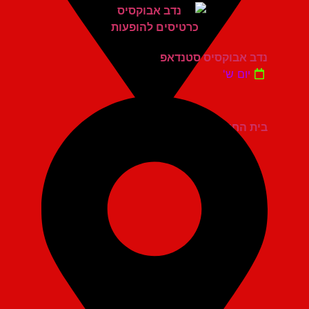
נדב אבוקסיס סטנדאפ
יום ש'
בית החייל תל אביב