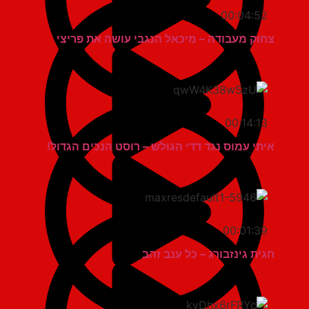
00:04:52
צחוק מעבודה – מיכאל הנגבי עושה את פריצי
00:14:13
איתי עמוס נגד דדי הגולש – רוסט הנכים הגדול!
00:01:39
חגית גינזבורג – כל ענב זהב