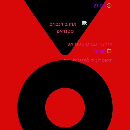
21:00
ארז בירנבוים סטנדאפ
יום ש'
תיאטרון יד למגינים יגור