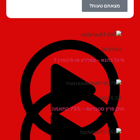
מצאתם טעות?
00:01:42
סיגל כהנא – צפרדע או פינגווין ?
00:05:33
מתן פרץ סטנדאפ – 75% התאמה.