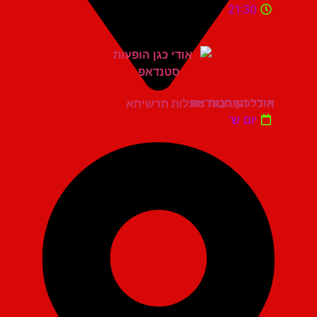
21:30
אודי כגן סטנדאפ
היכל התרבות מעלות תרשיחא
יום ש'