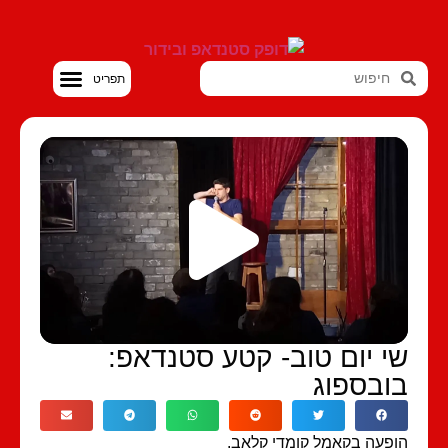
סטנדאפ VOD
י יום טוב- קטע סטנדאפ:
ובספוג
פעה בקאמל קומדי קלאב.