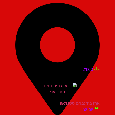
21:00
ארז בירנבוים סטנדאפ
יום ש'