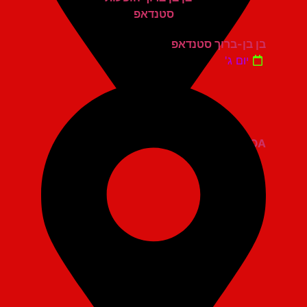
בן בן-ברוך סטנדאפ
יום ג'
ZOA קומדי בר