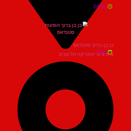
20:30
בן בן-ברוך סטנדאפ
יום ד'
בית ציוני אמריקה תל אביב