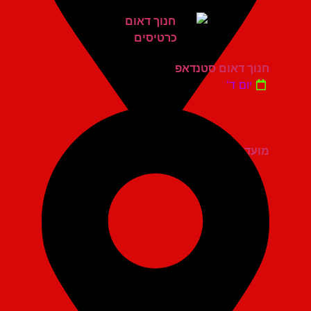
חנוך דאום סטנדאפ
יום ד'
מועדון הגריי יהוד