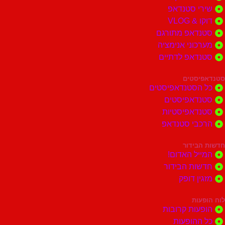
י סטנדאפ
 VLOG
דאפ מתורגם
וני אנימציה
דאפ לדתיים
סטים
הסטנדאפיסטים
דאפיסטים
דאפיסטיות
בי סטנדאפ
בידור
ל האדום!
ות הבידור
ן דופק
ות
ות קרובות
הופעות