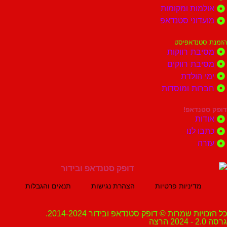
ות ומקומות
וני סטנדאפ
נדאפיסט
ת רווקות
ת רווקים
הולדת
ות ומוסדות
נדאפ!
ת
 לנו
ה
מדיניות פרטיות
הצהרת נגישות
תנאים והגבלות
ת שמרות © דופק סטנדאפ ובידור 2014-2024.