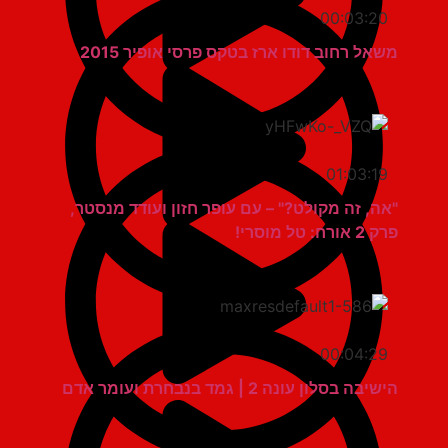
00:03:20
משאל רחוב דודו ארז בטקס פרסי אופיר 2015
01:03:19
"אה, זה מקולט?" – עם עופר חזון ועודד מנסטר,
פרק 2 אורח: טל מוסרי!
00:04:29
הישיבה בסלון עונה 2 | גמד בנבחרת ועומר אדם