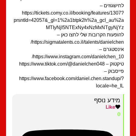
ישגוזים –
https://tickets.comy.co.il/booking/features/130
prsntId=42057&_gl=1%2a1btpk2h%2a_gcl_au%
MTIyNjI5NTExNy4xNzMxNTgyNjY
ופעות הקרובות שלי לחצו כאן –
https://sigmatalents.co.il/talents/danielche
נסטגרם –
https://www.instagram.com/danielchen_1
– https://www.tiktok.com/@danielchen048
יסבוק –
https://www.facebook.com/daniel.chen.standup
locale=he_
מידע נוסף
Like
0