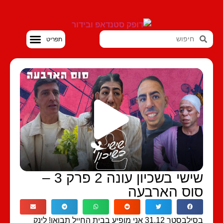
סטנדאפ VOD
שישי בשכיון עונה 2 פרק 3 –
וס הארבעה
בסילבסטר 31.12 אני מופיע בבית החייל תבואו! לינק