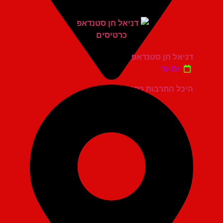
דניאל חן סטנדאפ
יום ש'
היכל התרבות כפר סבא