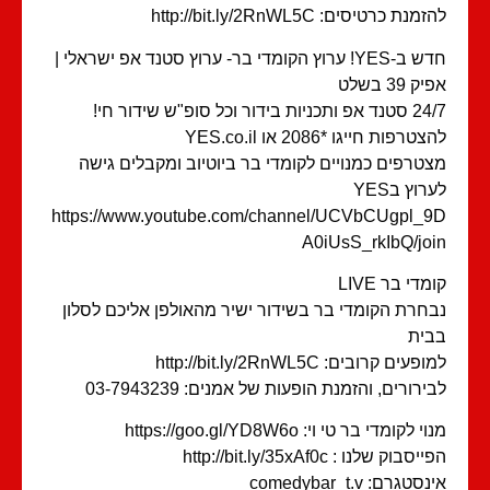
מנת כרטיסים: http://bit.ly/2RnWL5C
חדש ב-YES! ערוץ הקומדי בר- ערוץ סטנד אפ ישראלי |
ק 39 בשלט
תכניות בידור וכל סופ"ש שידור חי!
טרפות חייגו *2086 או YES.co.il
טרפים כמנויים לקומדי בר ביוטיוב ומקבלים גישה
רוץ בYES
https://www.youtube.com/channel/UCVbCUgpl_
A0iUsS_rkIbQ/jo
מדי בר LIVE
חרת הקומדי בר בשידור ישיר מהאולפן אליכם לסלון
ית
פעים קרובים: http://bit.ly/2RnWL5C
ירורים, והזמנת הופעות של אמנים: 03-7943239
י לקומדי בר טי וי: https://goo.gl/YD8W6o
סבוק שלנו : http://bit.ly/35xAf0c
סטגרם: comedybar_t.v