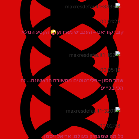
00:01:29
קובי קוריאט – העכביש מאיראן🤪 הקטע המלא
00:05:10
שחר חסון – פלירטוטים מהשורה הראשונה… זה
הכי בכיייפ
00:02:38
כל מה שמצחיק בעולם: אריאל ויסמן