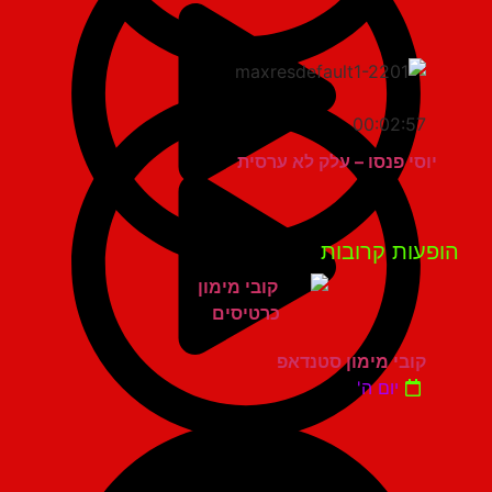
00:02:57
יוסי פנסו – עלק לא ערסית
פעות קרובות
קובי מימון סטנדאפ
יום ה'