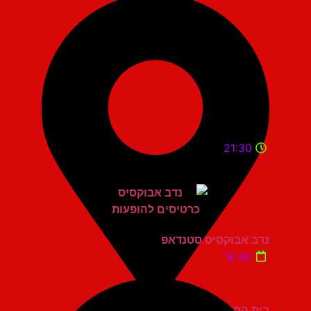
21:30
נדב אבוקסיס סטנדאפ
יום ש'
בית החייל תל אביב