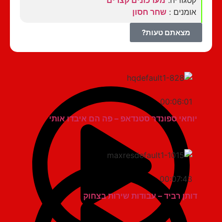
קטגוריה:
מערכונים קצרים
אומנים :
שחר חסון
מצאתם טעות?
00:06:01
יוחאי ספונדר סטנדאפ – פה הם איבדו אותי
00:07:43
דותן רביד – עבודות שירות בצחוק