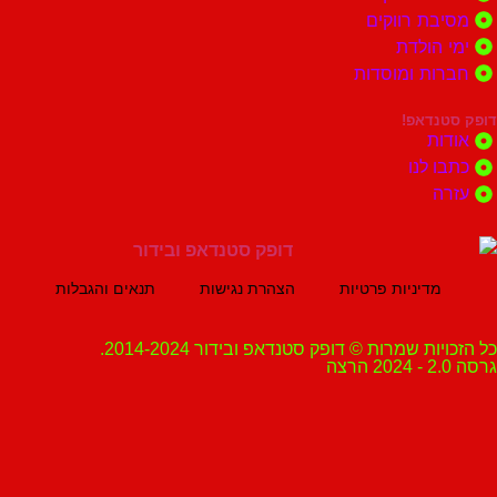
ת רווקים
הולדת
ות ומוסדות
נדאפ!
ת
 לנו
ה
מדיניות פרטיות
הצהרת נגישות
תנאים והגבלות
ת שמרות © דופק סטנדאפ ובידור 2014-2024.