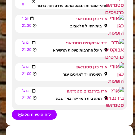
0
מרכז אומניות הבמה מתנס פרדס חנה כרכור
אודי כגן סטנדאפ
יום ו'
21:30
בית החייל תל אביב
נדב אבוקסיס סטנדאפ
יום ש'
21:30
היכל התרבות מעלות תרשיחא
אודי כגן סטנדאפ
יום ש'
21:00
תיאטרון יד למגינים יגור
ארז בירנבוים סטנדאפ
יום ש'
21:30
תמוז בית המוזיקה באר שבע
לוח הופעות מלא