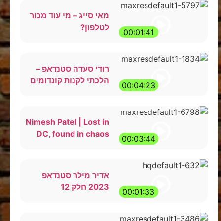
מאי סייג – מי עוד מכור
לטלפון?
00:01:41
רודי סעדה סטנדאפ –
הלכתי לקנות קונדומים
00:04:23
Nimesh Patel | Lost in
DC, found in chaos
00:03:44
אדיר מילר סטנדאפ
2023 חלק 12
00:01:33