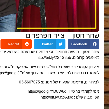
שחר חסון – צייד הפרפרים
Reddit
Twitter
Facebook
שחר חסון – תופעת ההומור הכי מרתקת שנראתה בישראל עד 
למופעים קרובים: http://bit.ly/2S4S3ub
מועדון הקומדי בר פועל כל סופ"ש בבית ציוני אמריקה ת"א וברח
להזמנת כרטיסים למופעי המשרד והמועדון: https://goo.gl/jFx1so
לבירורים, והזמנת הופעות של אמנים: 03-5607075
מנוי לקומדי בר טי וי: https://goo.gl/YD8W6o
הפייסבוק שלנו : http://bit.ly/35xAf0c