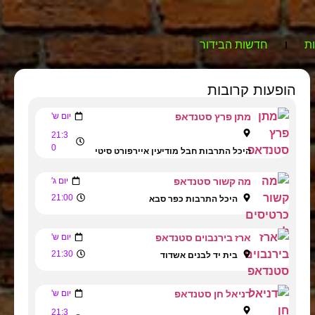
ת
חדשות הבידור
הופעות קרובות
מתן פרץ סטנדאפ
יום ש'
21:3
0
היכל התרבות חבל מודיעין איירפורט סיטי
מה קשור סטנדאפ
יום ג'
21:00
היכל התרבות כפר סבא
ארז בירנבוים סטנדאפ
יום ש'
21:30
בית יד לבנים אשדוד
דניאל חן סטנדאפ
יום ש'
21:3