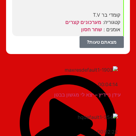
קומדי בר T.V
קטגוריה:
מערכונים קצרים
אומנים :
שחר חסון
מצאתם טעות?
00:04:14
עידן ניידיץ – יצא לי מגשון בבטן
00:02:22