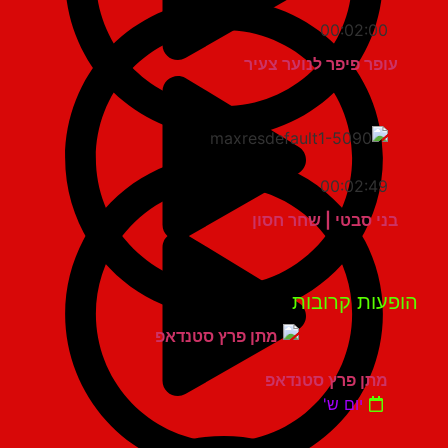
00:02:00
עופר פיפר לנוער צעיר
00:02:49
בני סבטי | שחר חסון
פעות קרובות
מתן פרץ סטנדאפ
יום ש'