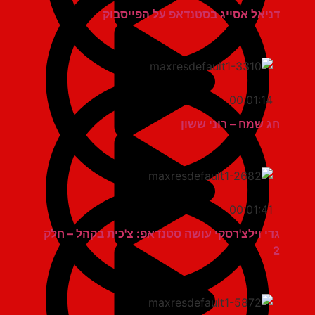
דניאל אסייג בסטנדאפ על הפייסבוק
00:01:14
חג שמח – רוני ששון
00:01:41
גדי וילצ'רסקי עושה סטנדאפ: צ'כית בקהל – חלק
2