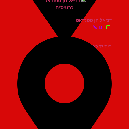
דניאל חן סטנדאפ
יום ש'
בית יד לבנים אשדוד