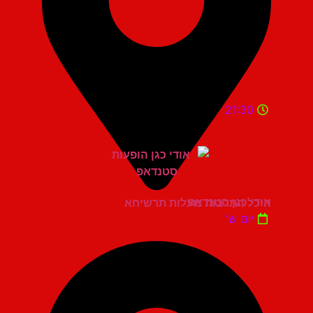
21:30
אודי כגן סטנדאפ
היכל התרבות מעלות תרשיחא
יום ש'