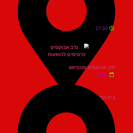
21:30
נדב אבוקסיס סטנדאפ
יום ש'
בית החייל תל אביב