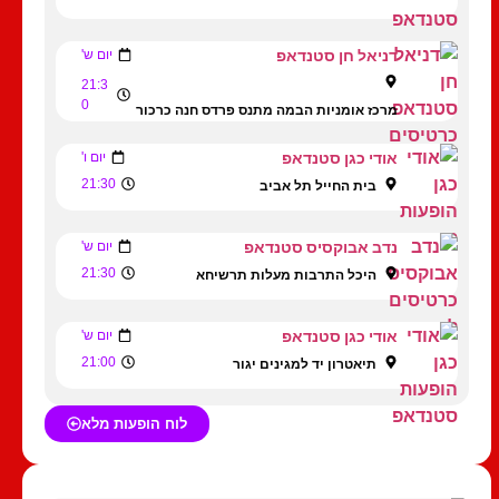
דניאל חן סטנדאפ
יום ש'
21:3
0
מרכז אומניות הבמה מתנס פרדס חנה כרכור
אודי כגן סטנדאפ
יום ו'
21:30
בית החייל תל אביב
נדב אבוקסיס סטנדאפ
יום ש'
21:30
היכל התרבות מעלות תרשיחא
אודי כגן סטנדאפ
יום ש'
21:00
תיאטרון יד למגינים יגור
לוח הופעות מלא