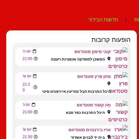
ת
חדשות הבידור
הופעות קרובות
קובי מימון סטנדאפ
יום ה'
21:00
המשכן למוסיקה ואומניות רעננה
מתן פרץ סטנדאפ
יום ש'
21:3
0
היכל התרבות חבל מודיעין איירפורט סיטי
מה קשור סטנדאפ
יום ג'
21:00
היכל התרבות כפר סבא
ארז בירנבוים סטנדאפ
יום ש'
21:30
בית יד לבנים אשדוד