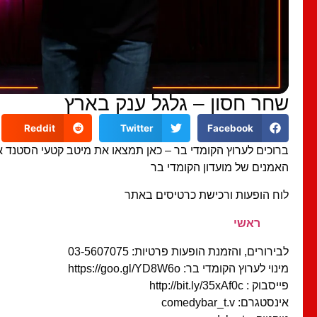
שחר חסון – גלגל ענק בארץ
Reddit
Twitter
Facebook
ברוכים לערוץ הקומדי בר – כאן תמצאו את מיטב קטעי הסטנד 
האמנים של מועדון הקומדי בר
לוח הופעות ורכישת כרטיסים באתר
ראשי
לבירורים, והזמנת הופעות פרטיות: 03-5607075
מינוי לערוץ הקומדי בר: https://goo.gl/YD8W6o
פייסבוק : http://bit.ly/35xAf0c
אינסטגרם: comedybar_t.v