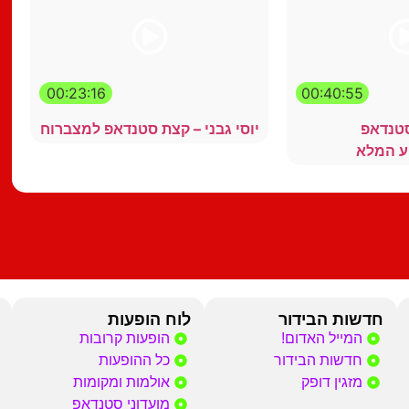
00:23:16
00:40:55
סטנדאפ
יוסי גבני – קצת סטנדאפ למצברוח
ע המלא
חדשות הבידור
לוח הופעות
המייל האדום!
הופעות קרובות
חדשות הבידור
כל ההופעות
מזגין דופק
אולמות ומקומות
מועדוני סטנדאפ